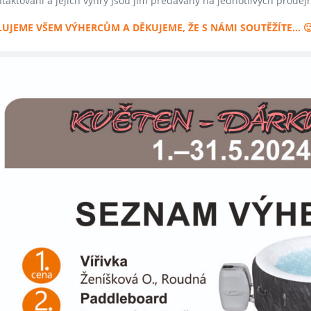
ntaktováni a jejich výhry jsou jim předávány na jednotlivých prodej
UJEME VŠEM VÝHERCŮM A DĚKUJEME, ŽE S NÁMI SOUTĚŽÍTE… 