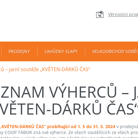
Věrnostní pro
PRODEJNY
LAHŮDKY SLAPY
VELKOOBCHOD SOBĚ
ů – jarní soutěže „KVĚTEN-DÁRKŮ ČAS“
EZNAM VÝHERCŮ – 
KVĚTEN-DÁRKŮ ČAS
„KVĚTEN-DÁRKŮ ČAS“ probíhající od 1. 5 do 31. 5. 2024
v prodejn
ky COOP TÁBOR zná své výherce. Ze všech soutěžících ze všech pro