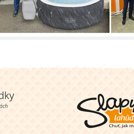
ůdky
nách