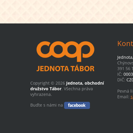
Kont
Jednota
Chýnovs
391 56 
IČ:
0003
DIČ:
CZ
Copyright © 2026
Jednota, obchodní
družstvo Tábor
. Všechna práva
Pevná l
vyhrazena.
Email:
s
Buďte s námi na