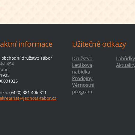
aktní informace
Užitečné odkazy
, obchodní družstvo Tábor
Družstvo
Lahůdky
ká 454
Letáková
Aktualit
Tábor
nabídka
1925
Prodejny
00031925
Věrnostní
program
inka:
(+420) 381 406 811
ekretariat@jednota-tabor.cz