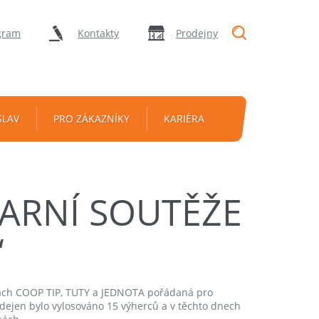
"Vyhledávání
gram
Kontakty
Prodejny
SLAV
PRO ZÁKAZNÍKY
KARIÉRA
JARNÍ SOUTĚŽE
“
ách COOP TIP, TUTY a JEDNOTA pořádaná pro
dejen bylo vylosováno 15 výherců a v těchto dnech