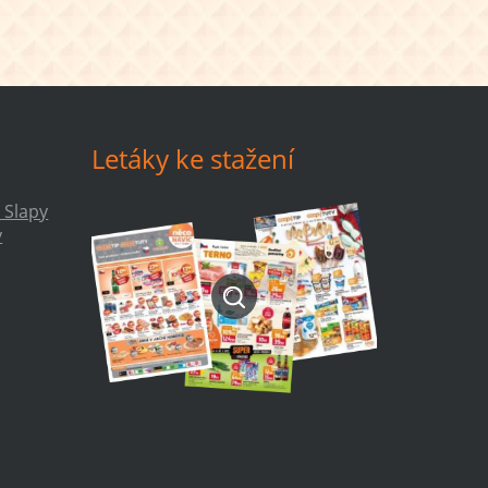
Letáky ke stažení
 Slapy
y