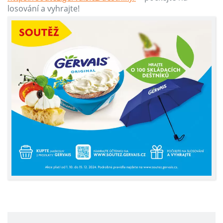
losování a vyhrajte!