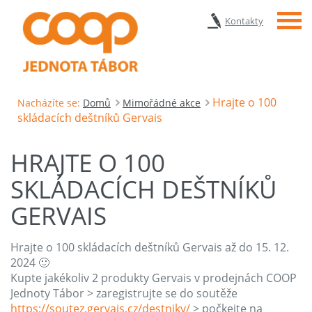
Menu
Kontakty
Hrajte o 100
Nacházíte se:
Domů
Mimořádné akce
skládacích deštníků Gervais
HRAJTE O 100
SKLÁDACÍCH DEŠTNÍKŮ
GERVAIS
Hrajte o 100 skládacích deštníků Gervais až do 15. 12.
2024 🙂
Kupte jakékoliv 2 produkty Gervais v prodejnách COOP
Jednoty Tábor > zaregistrujte se do soutěže
https://soutez.gervais.cz/destniky/
> počkejte na