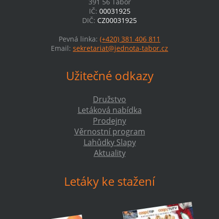
391 56 Tábor
IČ:
00031925
DIČ:
CZ00031925
Pevná linka:
(+420) 381 406 811
Email:
sekretariat@jednota-tabor.cz
Užitečné odkazy
Družstvo
Letáková nabídka
Prodejny
Věrnostní program
Lahůdky Slapy
Aktuality
Letáky ke stažení