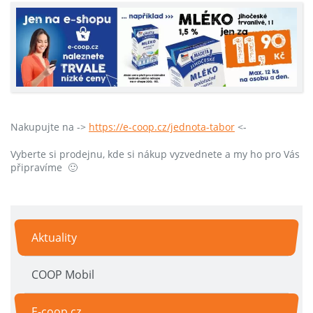
Nakupujte na ->
https://e-coop.cz/jednota-tabor
<-
Vyberte si prodejnu, kde si nákup vyzvednete a my ho pro Vás
připravíme
🙂
Aktuality
COOP Mobil
E-coop.cz