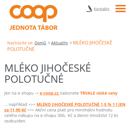
Menu
Kontakty
MLÉKO JIHOČESKÉ
Nacházíte se:
Domů
Aktuality
POLOTUČNÉ
MLÉKO JIHOČESKÉ
POLOTUČNÉ
Jen na e-shopu ->
e-coop.cz
naleznete
TRVALE nízké ceny
… například >>>
MLÉKO JIHOČESKÉ POLOTUČNÉ 1,5 % 1 l JEN
za 11,90 Kč
>>> Akční cena platí pro minimální hodnotu
celého nákupu na e-shopu 300,- Kč a denní množství 12 ks
osobu/den.