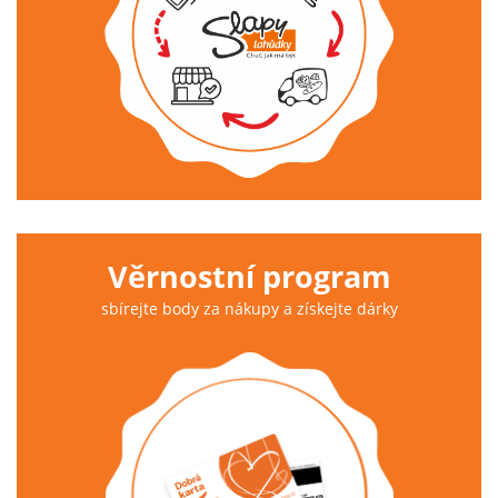
Věrnostní program
sbírejte body za nákupy a získejte dárky