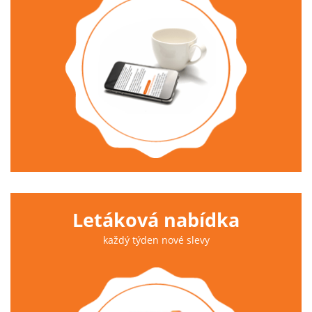
Letáková nabídka
každý týden nové slevy