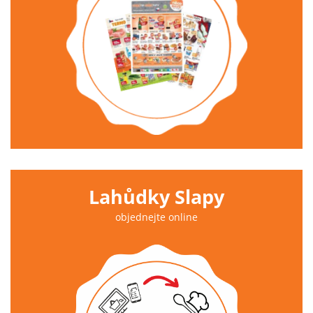
Lahůdky Slapy
objednejte online