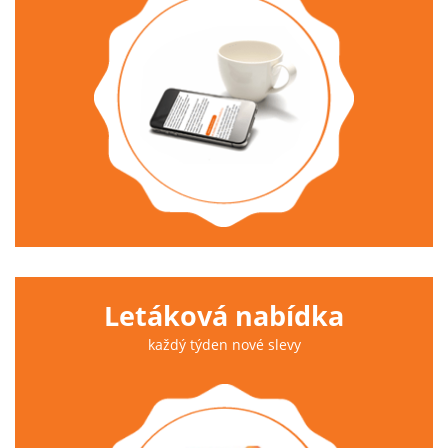
Letáková nabídka
každý týden nové slevy