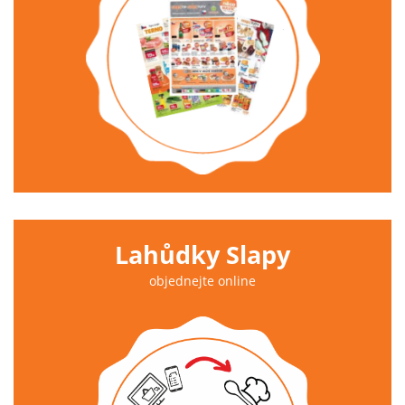
Lahůdky Slapy
objednejte online