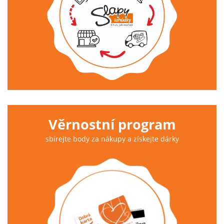
Věrnostní program
sbírejte body za nákupy a získejte dárky