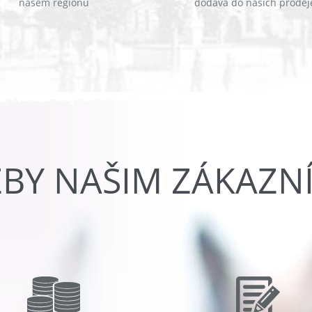
našem regionu
dodává do našich prodej
ŽBY NAŠIM ZÁKAZN