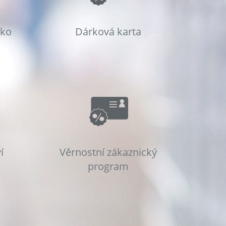
sko
Dárková karta
í
Věrnostní zákaznický
program