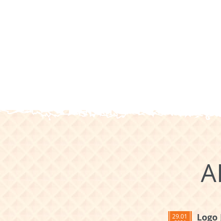
A
Logo 
29.01