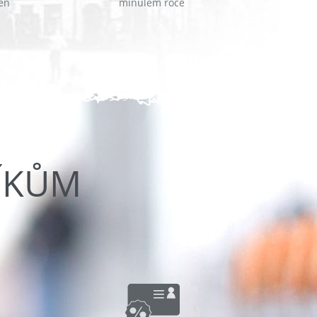
en
minulém roce
ÍKŮM