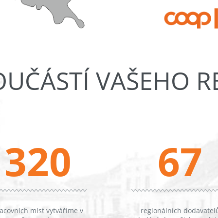
OUČÁSTÍ VAŠEHO 
320
67
acovních míst vytváříme v
regionálních dodavatel