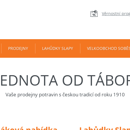
Věrnostní pro
PRODEJNY
LAHŮDKY SLAPY
VELKOOBCHOD SOBĚ
JEDNOTA OD TÁBO
Vaše prodejny potravin s českou tradicí od roku 1910
táková nabídka
Lahůdky Sla