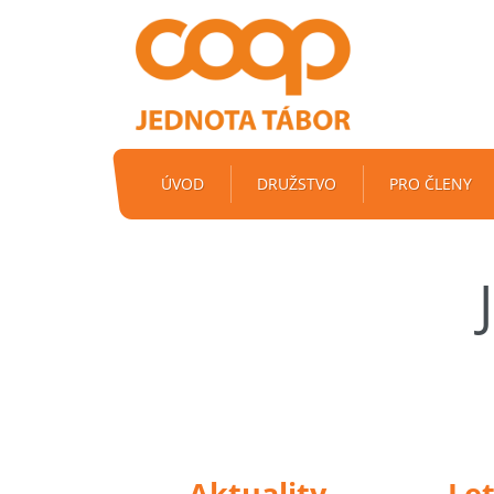
ÚVOD
DRUŽSTVO
PRO ČLENY
Aktuality
Le