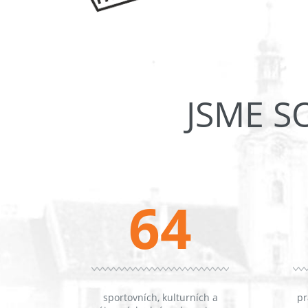
JSME S
64
sportovních, kulturních a
pr