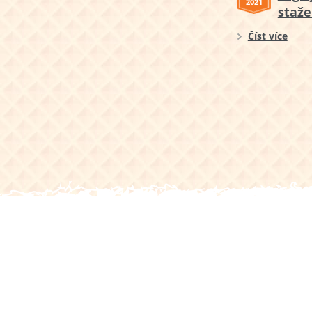
2021
staže
Číst více