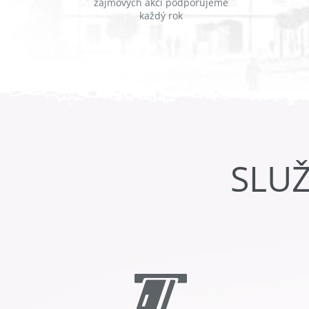
zájmových akcí podporujeme
každý rok
SLU