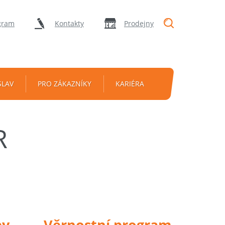
"Vyhledávání
gram
Kontakty
Prodejny
SLAV
PRO ZÁKAZNÍKY
KARIÉRA
R
py
Věrnostní program