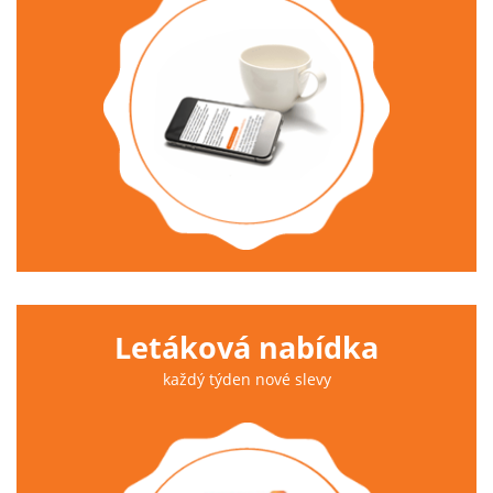
Letáková nabídka
každý týden nové slevy