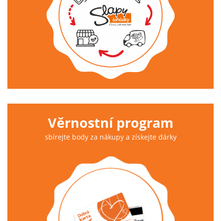
Věrnostní program
sbírejte body za nákupy a získejte dárky