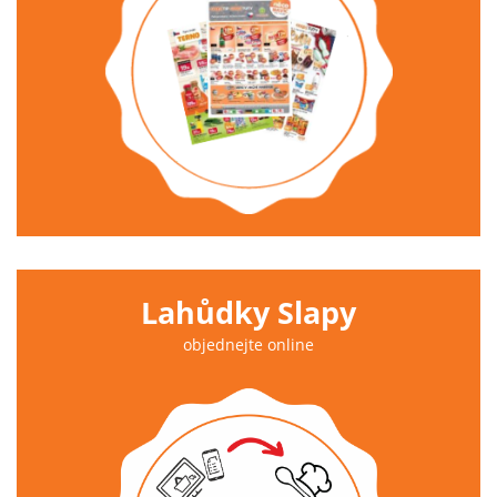
Lahůdky Slapy
objednejte online