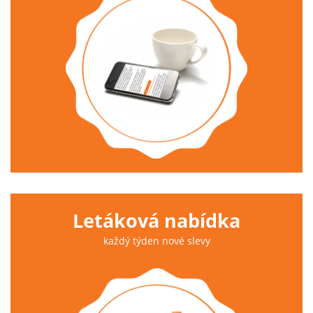
Letáková nabídka
každý týden nové slevy