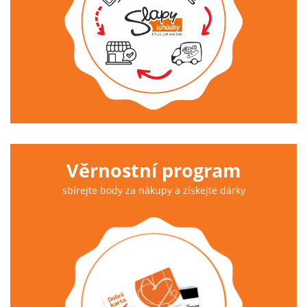
Věrnostní program
sbírejte body za nákupy a získejte dárky