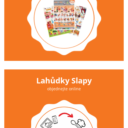
Lahůdky Slapy
objednejte online