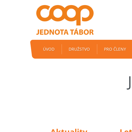
ÚVOD
DRUŽSTVO
PRO ČLENY
Aktuality
Le