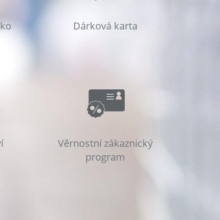
sko
Dárková karta
í
Věrnostní zákaznický
program