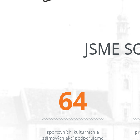
JSME S
64
sportovních, kulturních a
pr
zájmových akcí podporujeme