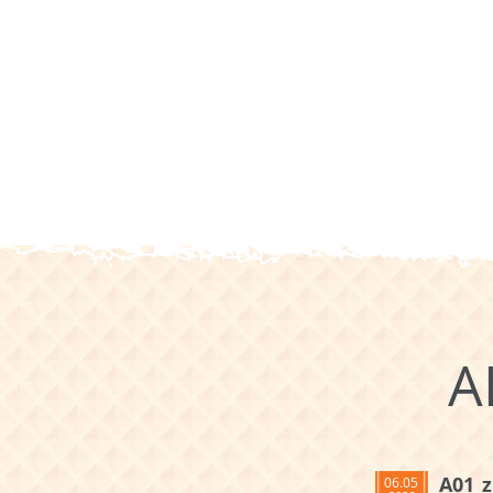
A
A01_z
06.05