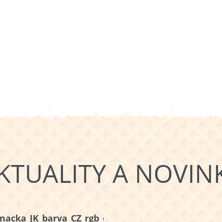
KTUALITY A NOVIN
nacka_JK_barva_CZ_rgb_orez+obchudek