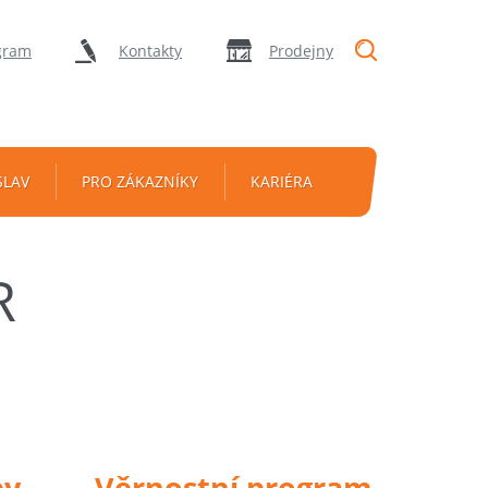
"Vyhledávání
gram
Kontakty
Prodejny
SLAV
PRO ZÁKAZNÍKY
KARIÉRA
R
py
Věrnostní program