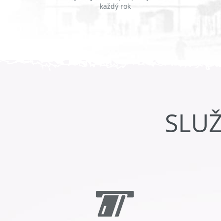
každý rok
SLU