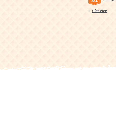
2026
Číst více