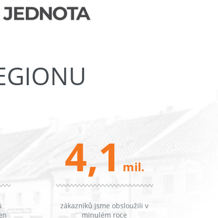
REGIONU
4,1
mil.
ů
zákazníků jsme obsloužili v
en
minulém roce