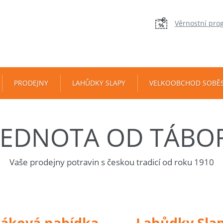
Věrnostní pro
PRODEJNY
LAHŮDKY SLAPY
VELKOOBCHOD SOBĚ
JEDNOTA OD TÁBO
Vaše prodejny potravin s českou tradicí od roku 1910
táková nabídka
Lahůdky Sla