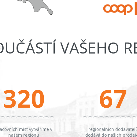
OUČÁSTÍ VAŠEHO 
320
67
acovních míst vytváříme v
regionálních dodavatel
našem regionu
dodává do našich prodej