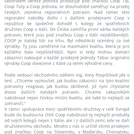
táborském okrese Jednota provozuje pod značkou Coop Tip,
Coop Tuty a Coop Jednota, se dlouhodobě zaměřují na prodej
českých, zejména regionálních potravin. Nad rámec této
regionální nabídky došlo i s dalšími prodejnami Coop v
republice ke společné dohodě s kolegy ze spotřebních
družstev Coop v Itálii. Do Česka zamířila první várka italských
potravin, které jsou pod značkou Coop v Itálii nejoblíbenější.
COOP je italský lídr na trhu. Byl několikrát oceněný za své
výrobky. Ty jsou zaměřené na maximální kvalitu, která je pro
každého Itala nejdůležitější. Nyní si tedy mohou domácí
zákazníci nakoupit v každé prodejně Jednoty Tábor originální
výrobky Coop dovezené z Itálie za velmi výhodné ceny.
Podle vedoucí obchodního odělení Ing. Ilony Pospíšilové jde o
test. „Chceme vyzkoušet, jak budou zákazníci na tyto kvalitní
potraviny reagovat, jak budou oblíbené. Již nyní chystáme
dovoz dalších italských potravin. Chceme zákazníkům
nabídnout nejen českou místní kvalitu, ale také to nejlepší ze
zahraničí.“
V rámci spolupráce mezi spotřebními družstvy v celé Evropě
bude do budoucna chtít Coop nabídnout ty nejlepší produkty
od svých kolegů nejen z Itálie, ale i z dalších zemí, kde se daří
družstevnímu obchodu. Mnoho z nás si určitě všimli prodejen
pod značkou Coop na Slovensku, v Maďarsku, Chorvatsku,