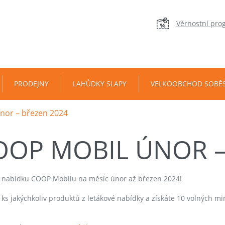
Věrnostní pro
PRODEJNY
LAHŮDKY SLAPY
VELKOOBCHOD SOBĚ
or – březen 2024
OOP MOBIL ÚNOR –
e nabídku COOP Mobilu na měsíc únor až březen 2024!
ks jakýchkoliv produktů z letákové nabídky a získáte 10 volných min