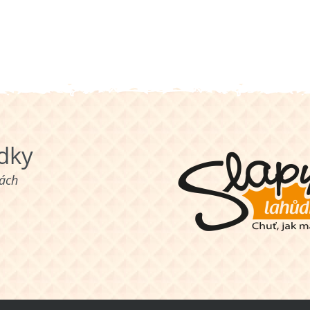
ůdky
nách