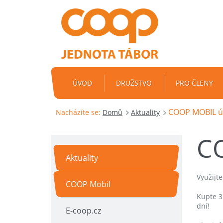
ÚVOD
DRUŽSTVO
PRO ČLENY
COOP MOBIL ún
Nacházíte se:
Domů
Aktuality
C
Aktuality
Využijt
COOP Mobil
Kupte 3 
dní!
E-coop.cz