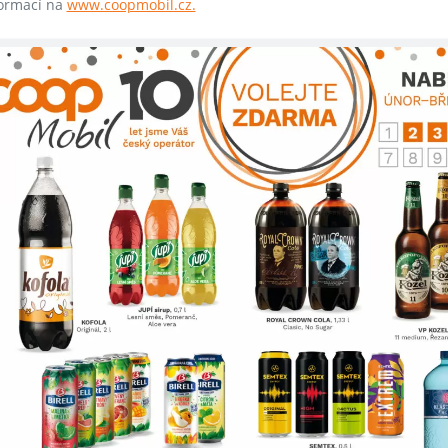
formací na
www.coopmobil.cz.