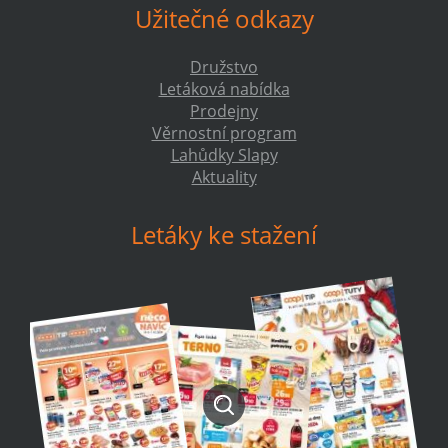
Užitečné odkazy
Družstvo
Letáková nabídka
Prodejny
Věrnostní program
Lahůdky Slapy
Aktuality
Letáky ke stažení