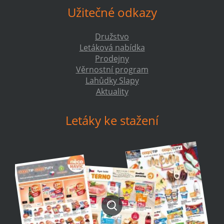
Užitečné odkazy
Družstvo
Letáková nabídka
Prodejny
Věrnostní program
Lahůdky Slapy
Aktuality
Letáky ke stažení