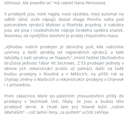
stihnout. Ale povedlo se,“ má radost Hana Heroutová.
V prodejně jsou nové regály, nová výzdoba, nový automat na
odběr láhví, úsek nápojů dostal image Pivního světa pod
patronátem výrobců Mattoni a Plzeňský prazdroj. V nabídce
jsou ale piva i nealkoholické nápoje širokého spektra značek.
Novinkou od nynějšího otevření je prodej chlazeného masa.
„Výhodou našich prodejen je obslužný pult, kde nabízíme
uzeniny a další výrobky od regionálních výrobců a také
lahůdky z naší výrobny ve Slapech,“ zmínil ředitel Obchodniho
družstva Jednota Tábor Vít Sechovec. Z 53 prodejen Jednoty v
okrese jich rekonstrukcí prošlo už patnáct, další na řadě
budou prodejny v Roudné a v Měšicích, na příští rok se
chystají změny v Malšicích a rekonstrukce prodejny v Chýnově
i s přístavbou.
První zákaznice, které po pátečním znovuotevření přišly do
prodejny v Sezimově Ústí, říkaly, že jsou a budou této
prodejně věrné. A chodí tam prý hlavně kvůli „našim
děvčatům“ – což tamní ženy „za pultem“ určitě zahřeje.