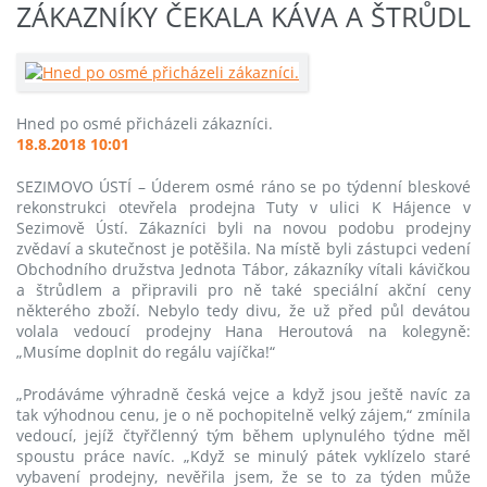
ZÁKAZNÍKY ČEKALA KÁVA A ŠTRŮDL
Hned po osmé přicházeli zákazníci.
18.8.2018 10:01
SEZIMOVO ÚSTÍ – Úderem osmé ráno se po týdenní bleskové
rekonstrukci otevřela prodejna Tuty v ulici K Hájence v
Sezimově Ústí. Zákazníci byli na novou podobu prodejny
zvědaví a skutečnost je potěšila. Na místě byli zástupci vedení
Obchodního družstva Jednota Tábor, zákazníky vítali kávičkou
a štrůdlem a připravili pro ně také speciální akční ceny
některého zboží. Nebylo tedy divu, že už před půl devátou
volala vedoucí prodejny Hana Heroutová na kolegyně:
„Musíme doplnit do regálu vajíčka!“
„Prodáváme výhradně česká vejce a když jsou ještě navíc za
tak výhodnou cenu, je o ně pochopitelně velký zájem,“ zmínila
vedoucí, jejíž čtyřčlenný tým během uplynulého týdne měl
spoustu práce navíc. „Když se minulý pátek vyklízelo staré
vybavení prodejny, nevěřila jsem, že se to za týden může