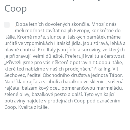
Coop
Doba letních dovolených skončila. Mnozí z nás
měli možnost zavítat na jih Evropy, konkrétně do
Itálie. Kromě moře, slunce a italských památek máme
určitě ve vzpomínkách i italská jídla. Jsou zdravá, lehká a
hlavně chutná. Pro Italy jsou jídlo a suroviny, ze kterých
je připravují, velmi důležité. Preferují kvalitu a čerstvost.
„Přivezli jsme pro vás některé z potravin z Coopu Itálie,
které teď nabízíme v našich prodejnách,“ říká Ing. Vít
Sechovec, ředitel Obchodního družstva Jednota Tábor.
Například rajčata s cibulí a bazalkou ve sklenici, sušená
rajčata, balzamikový ocet, pomerančovou marmeládu,
zelené olivy, bazalkové pesto a další. Tyto vynikající
potraviny najdete v prodejnách Coop pod označením
Coop. Kvalita z Itálie.