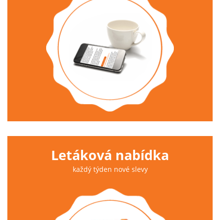
Letáková nabídka
každý týden nové slevy