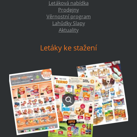
Letáková nabídka
Prodejny
Věrnostní program
Lahůdky Slapy
Aktuality
Letáky ke stažení