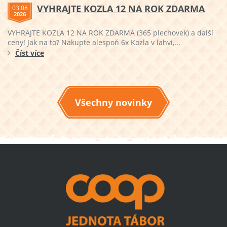
VYHRAJTE KOZLA 12 NA ROK ZDARMA
03.08
2026
VYHRAJTE KOZLA 12 NA ROK ZDARMA (365 plechovek) a další
ceny! Jak na to? Nakupte alespoň 6x Kozla v lahvi,...
Číst více
Všechny novinky