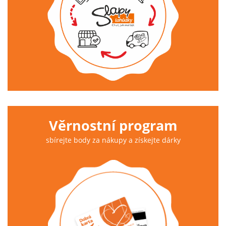
Věrnostní program
sbírejte body za nákupy a získejte dárky