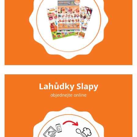
Lahůdky Slapy
objednejte online