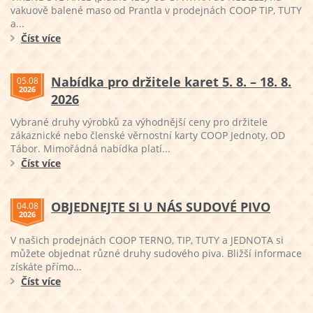
vakuově balené maso od Prantla v prodejnách COOP TIP, TUTY
a...
Číst více
Nabídka pro držitele karet 5. 8. – 18. 8.
05.08
2026
2026
Vybrané druhy výrobků za výhodnější ceny pro držitele
zákaznické nebo členské věrnostní karty COOP Jednoty, OD
Tábor. Mimořádná nabídka platí...
Číst více
OBJEDNEJTE SI U NÁS SUDOVÉ PIVO
04.08
2026
V našich prodejnách COOP TERNO, TIP, TUTY a JEDNOTA si
můžete objednat různé druhy sudového piva. Bližší informace
získáte přímo...
Číst více