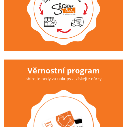
Věrnostní program
sbírejte body za nákupy a získejte dárky