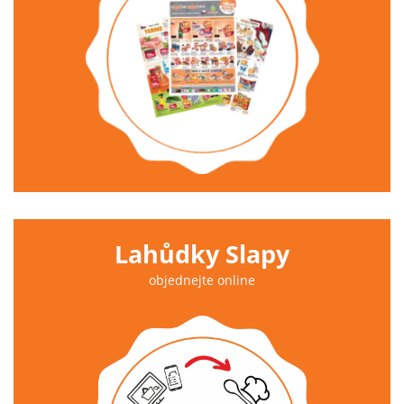
Lahůdky Slapy
objednejte online