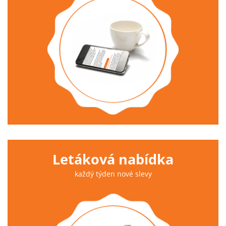
Letáková nabídka
každý týden nové slevy