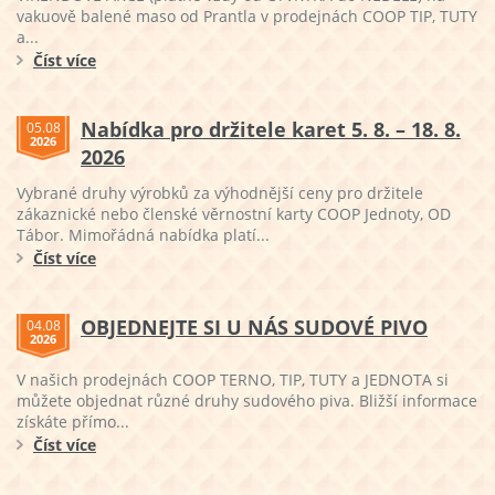
vakuově balené maso od Prantla v prodejnách COOP TIP, TUTY
a...
Číst více
Nabídka pro držitele karet 5. 8. – 18. 8.
05.08
2026
2026
Vybrané druhy výrobků za výhodnější ceny pro držitele
zákaznické nebo členské věrnostní karty COOP Jednoty, OD
Tábor. Mimořádná nabídka platí...
Číst více
OBJEDNEJTE SI U NÁS SUDOVÉ PIVO
04.08
2026
V našich prodejnách COOP TERNO, TIP, TUTY a JEDNOTA si
můžete objednat různé druhy sudového piva. Bližší informace
získáte přímo...
Číst více