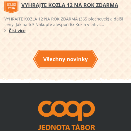
VYHRAJTE KOZLA 12 NA ROK ZDARMA
03.08
2026
VYHRAJTE KOZLA 12 NA ROK ZDARMA (365 plechovek) a další
ceny! Jak na to? Nakupte alespoň 6x Kozla v lahvi,...
Číst více
Všechny novinky