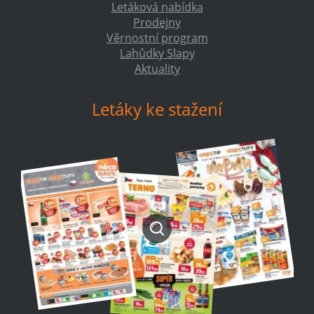
Letáková nabídka
Prodejny
Věrnostní program
Lahůdky Slapy
Aktuality
Letáky ke stažení