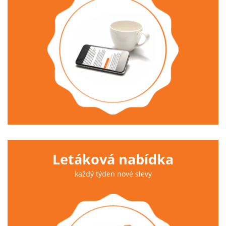
Letáková nabídka
každý týden nové slevy