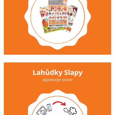
Lahůdky Slapy
objednejte online