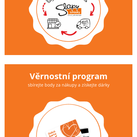
Věrnostní program
sbírejte body za nákupy a získejte dárky