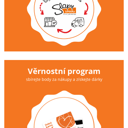
Věrnostní program
sbírejte body za nákupy a získejte dárky