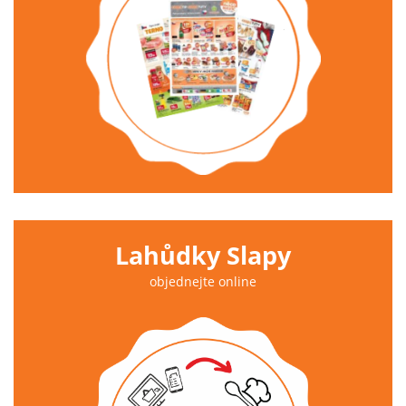
Lahůdky Slapy
objednejte online