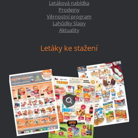
Letáková nabídka
Prodejny
Věrnostní program
Lahůdky Slapy
Aktuality
Letáky ke stažení