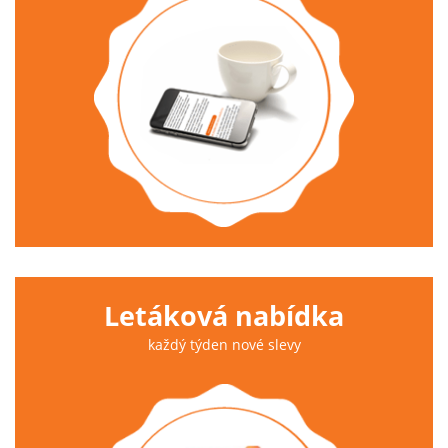
Letáková nabídka
každý týden nové slevy