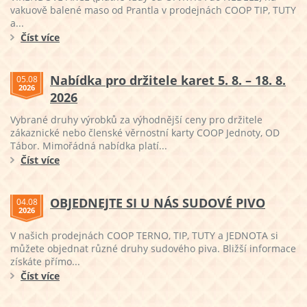
vakuově balené maso od Prantla v prodejnách COOP TIP, TUTY
a...
Číst více
Nabídka pro držitele karet 5. 8. – 18. 8.
05.08
2026
2026
Vybrané druhy výrobků za výhodnější ceny pro držitele
zákaznické nebo členské věrnostní karty COOP Jednoty, OD
Tábor. Mimořádná nabídka platí...
Číst více
OBJEDNEJTE SI U NÁS SUDOVÉ PIVO
04.08
2026
V našich prodejnách COOP TERNO, TIP, TUTY a JEDNOTA si
můžete objednat různé druhy sudového piva. Bližší informace
získáte přímo...
Číst více