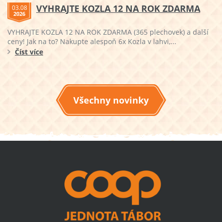
VYHRAJTE KOZLA 12 NA ROK ZDARMA
03.08
2026
VYHRAJTE KOZLA 12 NA ROK ZDARMA (365 plechovek) a další
ceny! Jak na to? Nakupte alespoň 6x Kozla v lahvi,...
Číst více
Všechny novinky