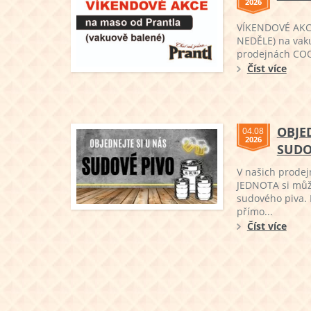
2026
VÍKENDOVÉ AKCE
NEDĚLE) na vak
prodejnách COOP
Číst více
OBJE
04.08
2026
SUDO
V našich prode
JEDNOTA si můž
sudového piva. 
přímo...
Číst více