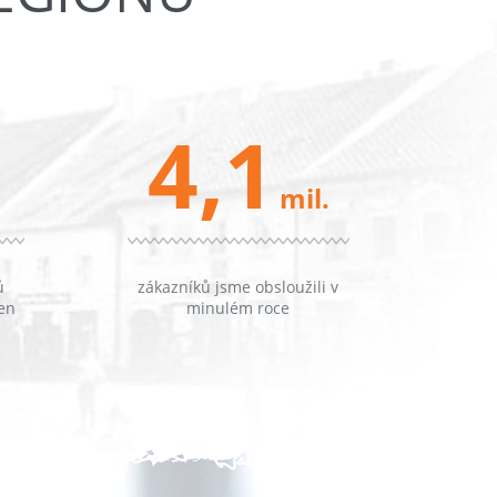
4,1
mil.
ů
zákazníků jsme obsloužili v
en
minulém roce