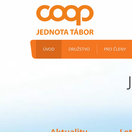
ÚVOD
DRUŽSTVO
PRO ČLENY
Aktuality
Le