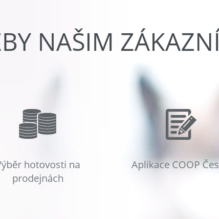
ŽBY NAŠIM ZÁKAZN
Výběr hotovosti na
Aplikace COOP Če
prodejnách