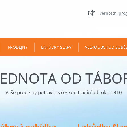
Věrnostní pro
PRODEJNY
LAHŮDKY SLAPY
VELKOOBCHOD SOBĚ
JEDNOTA OD TÁBO
Vaše prodejny potravin s českou tradicí od roku 1910
táková nabídka
Lahůdky Sla