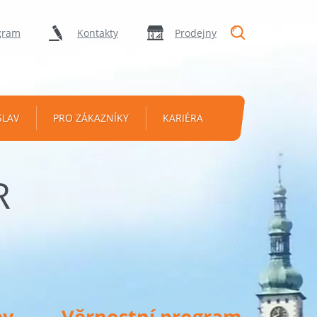
"Vyhledávání
gram
Kontakty
Prodejny
SLAV
PRO ZÁKAZNÍKY
KARIÉRA
R
py
Věrnostní program