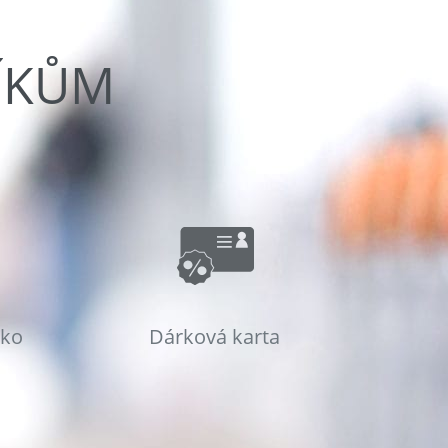
ÍKŮM
sko
Dárková karta