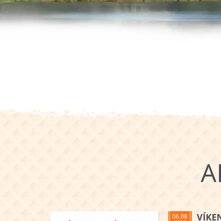
A
VÍKE
06.08