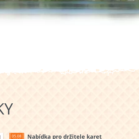
KY
Nabídka pro držitele karet
05.08