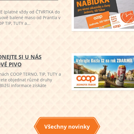
 (platné vždy od ČTVRTKA do
uově balené maso od Prantla v
 TIP, TUTY a...
DNEJTE SI U NÁS
VÉ PIVO
jnách COOP TERNO, TIP, TUTY a
ete objednat různé druhy
Bližší informace získáte
Všechny novinky