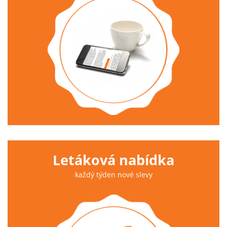
Letáková nabídka
každý týden nové slevy