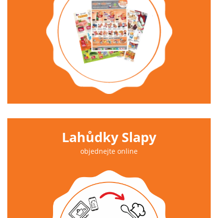
Lahůdky Slapy
objednejte online