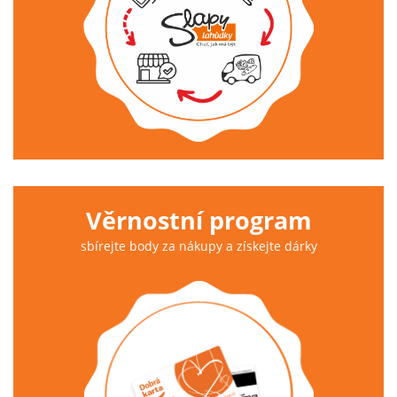
Věrnostní program
sbírejte body za nákupy a získejte dárky