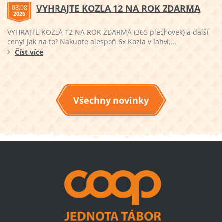
VYHRAJTE KOZLA 12 NA ROK ZDARMA
03.08
2026
VYHRAJTE KOZLA 12 NA ROK ZDARMA (365 plechovek) a další
ceny! Jak na to? Nakupte alespoň 6x Kozla v lahvi,...
Číst více
Všechny novinky