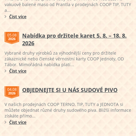
vakuově balené maso od Prantla v prodejnách COOP TIP, TUTY
a...
Číst více
Nabídka pro držitele karet 5. 8. – 18. 8.
05.08
2026
2026
Vybrané druhy výrobků za výhodnější ceny pro držitele
zákaznické nebo členské věrnostní karty COOP Jednoty, OD
Tábor. Mimořádná nabídka platí...
Číst více
OBJEDNEJTE SI U NÁS SUDOVÉ PIVO
04.08
2026
V našich prodejnách COOP TERNO, TIP, TUTY a JEDNOTA si
můžete objednat různé druhy sudového piva. Bližší informace
získáte přímo...
Číst více