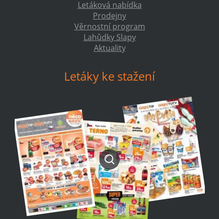
Letáková nabídka
Prodejny
Věrnostní program
Lahůdky Slapy
Aktuality
Letáky ke stažení