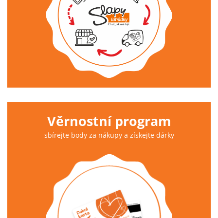
Věrnostní program
sbírejte body za nákupy a získejte dárky