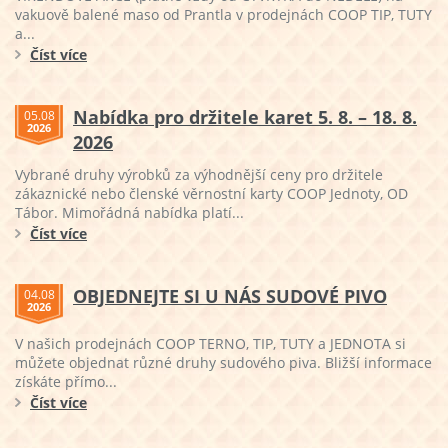
vakuově balené maso od Prantla v prodejnách COOP TIP, TUTY
a...
Číst více
Nabídka pro držitele karet 5. 8. – 18. 8.
05.08
2026
2026
Vybrané druhy výrobků za výhodnější ceny pro držitele
zákaznické nebo členské věrnostní karty COOP Jednoty, OD
Tábor. Mimořádná nabídka platí...
Číst více
OBJEDNEJTE SI U NÁS SUDOVÉ PIVO
04.08
2026
V našich prodejnách COOP TERNO, TIP, TUTY a JEDNOTA si
můžete objednat různé druhy sudového piva. Bližší informace
získáte přímo...
Číst více