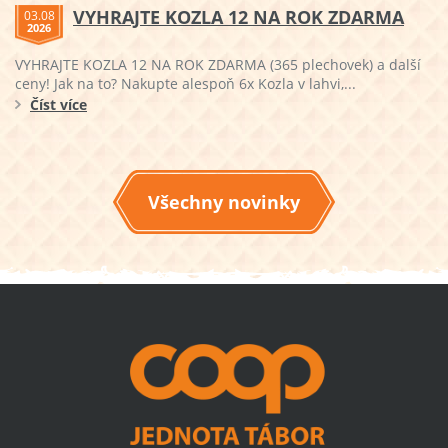
VYHRAJTE KOZLA 12 NA ROK ZDARMA
03.08
2026
VYHRAJTE KOZLA 12 NA ROK ZDARMA (365 plechovek) a další
ceny! Jak na to? Nakupte alespoň 6x Kozla v lahvi,...
Číst více
Všechny novinky