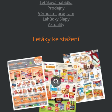
Letáková nabídka
Prodejny
Věrnostní program
Lahůdky Slapy
Aktuality
Letáky ke stažení