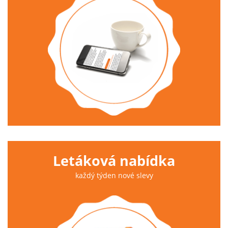
Letáková nabídka
každý týden nové slevy