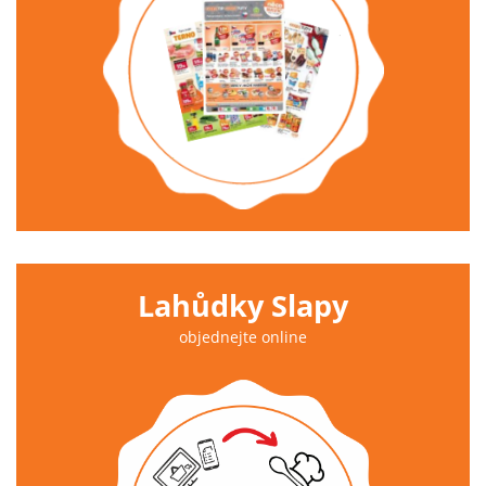
Lahůdky Slapy
objednejte online