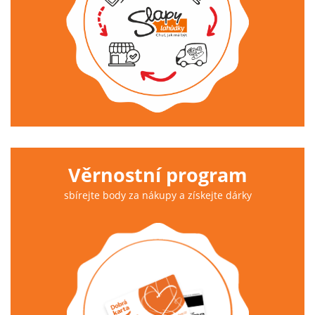
Věrnostní program
sbírejte body za nákupy a získejte dárky