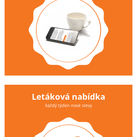
Letáková nabídka
každý týden nové slevy