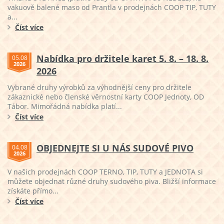
vakuově balené maso od Prantla v prodejnách COOP TIP, TUTY
a...
Číst více
Nabídka pro držitele karet 5. 8. – 18. 8.
05.08
2026
2026
Vybrané druhy výrobků za výhodnější ceny pro držitele
zákaznické nebo členské věrnostní karty COOP Jednoty, OD
Tábor. Mimořádná nabídka platí...
Číst více
OBJEDNEJTE SI U NÁS SUDOVÉ PIVO
04.08
2026
V našich prodejnách COOP TERNO, TIP, TUTY a JEDNOTA si
můžete objednat různé druhy sudového piva. Bližší informace
získáte přímo...
Číst více