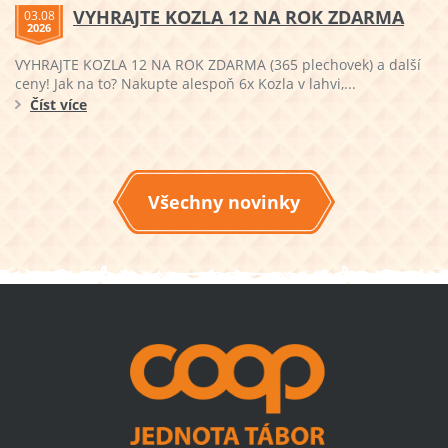
VYHRAJTE KOZLA 12 NA ROK ZDARMA
03.08
2026
VYHRAJTE KOZLA 12 NA ROK ZDARMA (365 plechovek) a další
ceny! Jak na to? Nakupte alespoň 6x Kozla v lahvi,...
Číst více
Všechny novinky