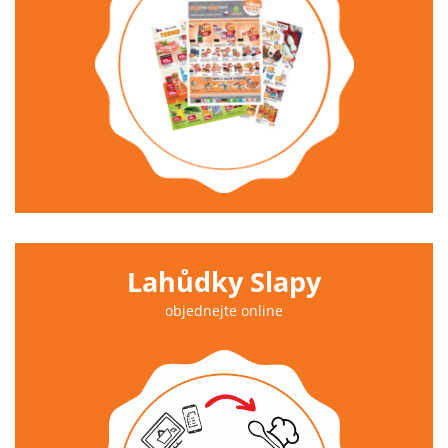
Lahůdky Slapy
objednejte online