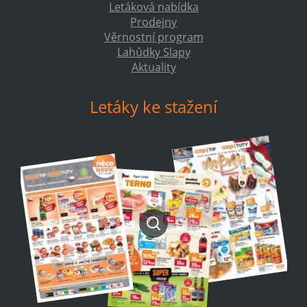
Letáková nabídka
Prodejny
Věrnostní program
Lahůdky Slapy
Aktuality
Letáky ke stažení