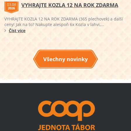
VYHRAJTE KOZLA 12 NA ROK ZDARMA
03.08
2026
VYHRAJTE KOZLA 12 NA ROK ZDARMA (365 plechovek) a další
ceny! Jak na to? Nakupte alespoň 6x Kozla v lahvi,...
Číst více
Všechny novinky