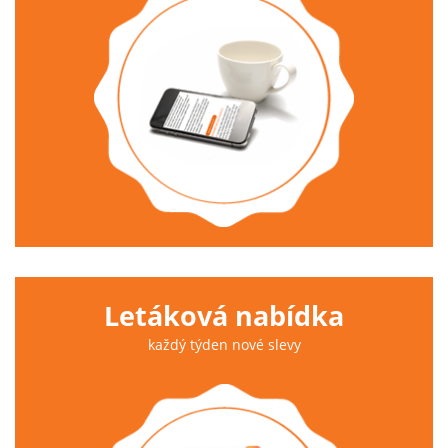
Letáková nabídka
každý týden nové slevy