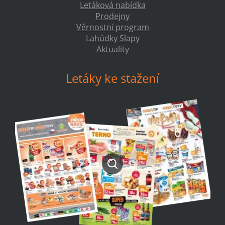
Letáková nabídka
Prodejny
Věrnostní program
Lahůdky Slapy
Aktuality
Letáky ke stažení