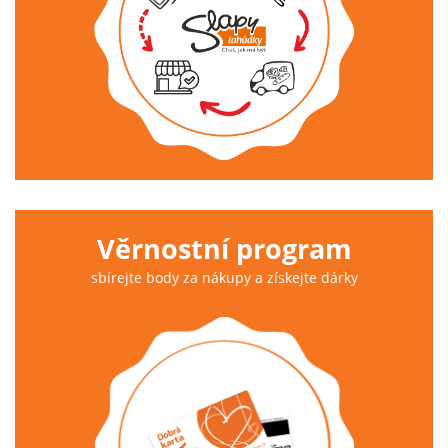
Věrnostní program
sbírejte body za nákupy a získejte dárky