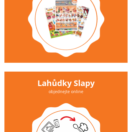
Lahůdky Slapy
objednejte online