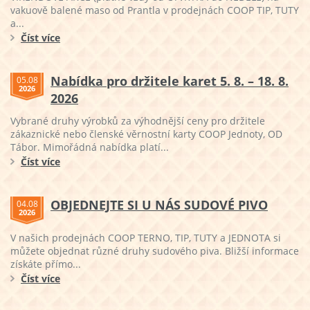
vakuově balené maso od Prantla v prodejnách COOP TIP, TUTY
a...
Číst více
Nabídka pro držitele karet 5. 8. – 18. 8.
05.08
2026
2026
Vybrané druhy výrobků za výhodnější ceny pro držitele
zákaznické nebo členské věrnostní karty COOP Jednoty, OD
Tábor. Mimořádná nabídka platí...
Číst více
OBJEDNEJTE SI U NÁS SUDOVÉ PIVO
04.08
2026
V našich prodejnách COOP TERNO, TIP, TUTY a JEDNOTA si
můžete objednat různé druhy sudového piva. Bližší informace
získáte přímo...
Číst více