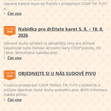
vakuově balené maso od Prantla v prodejnách COOP TIP, TUTY
a...
Číst více
Nabídka pro držitele karet 5. 8. – 18. 8.
05.08
2026
2026
Vybrané druhy výrobků za výhodnější ceny pro držitele
zákaznické nebo členské věrnostní karty COOP Jednoty, OD
Tábor. Mimořádná nabídka platí...
Číst více
OBJEDNEJTE SI U NÁS SUDOVÉ PIVO
04.08
2026
V našich prodejnách COOP TERNO, TIP, TUTY a JEDNOTA si
můžete objednat různé druhy sudového piva. Bližší informace
získáte přímo...
Číst více