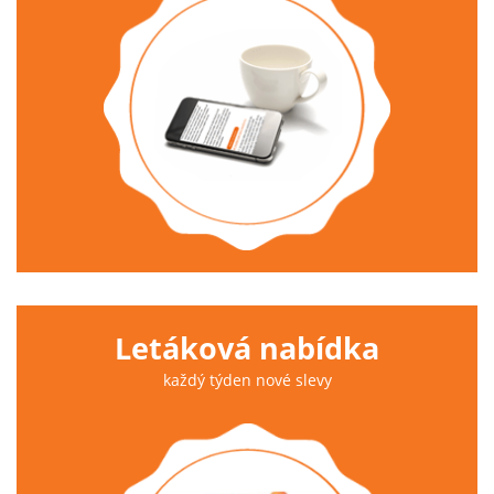
Letáková nabídka
každý týden nové slevy