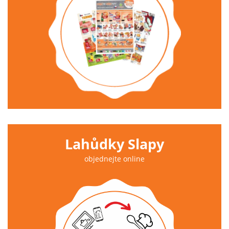
Lahůdky Slapy
objednejte online