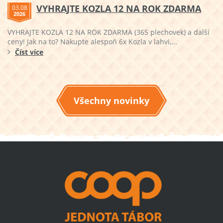
VYHRAJTE KOZLA 12 NA ROK ZDARMA
03.08
2026
VYHRAJTE KOZLA 12 NA ROK ZDARMA (365 plechovek) a další
ceny! Jak na to? Nakupte alespoň 6x Kozla v lahvi,...
Číst více
Všechny novinky