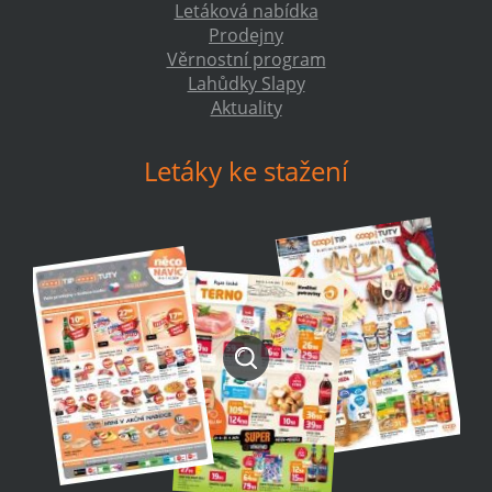
Letáková nabídka
Prodejny
Věrnostní program
Lahůdky Slapy
Aktuality
Letáky ke stažení