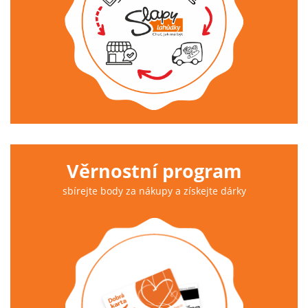
Věrnostní program
sbírejte body za nákupy a získejte dárky