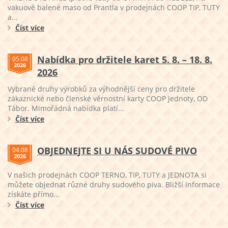
vakuově balené maso od Prantla v prodejnách COOP TIP, TUTY
a...
Číst více
Nabídka pro držitele karet 5. 8. – 18. 8.
05.08
2026
2026
Vybrané druhy výrobků za výhodnější ceny pro držitele
zákaznické nebo členské věrnostní karty COOP Jednoty, OD
Tábor. Mimořádná nabídka platí...
Číst více
OBJEDNEJTE SI U NÁS SUDOVÉ PIVO
04.08
2026
V našich prodejnách COOP TERNO, TIP, TUTY a JEDNOTA si
můžete objednat různé druhy sudového piva. Bližší informace
získáte přímo...
Číst více