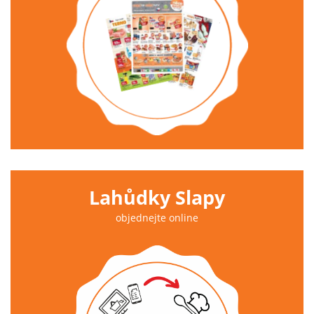
Lahůdky Slapy
objednejte online