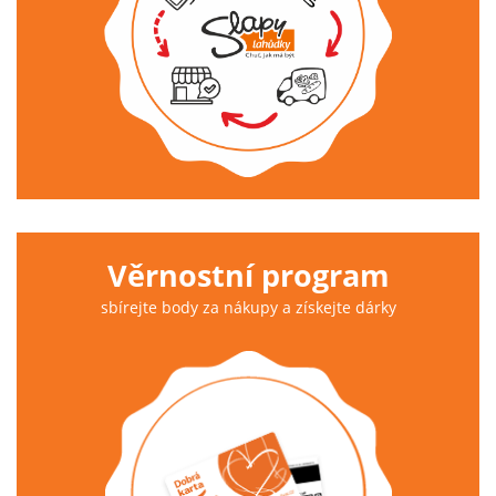
Věrnostní program
sbírejte body za nákupy a získejte dárky