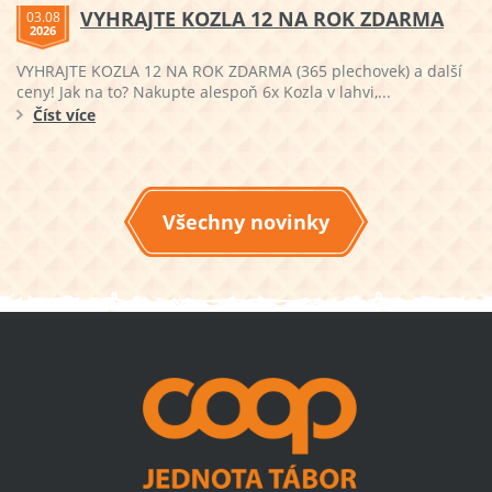
VYHRAJTE KOZLA 12 NA ROK ZDARMA
03.08
2026
VYHRAJTE KOZLA 12 NA ROK ZDARMA (365 plechovek) a další
ceny! Jak na to? Nakupte alespoň 6x Kozla v lahvi,...
Číst více
Všechny novinky