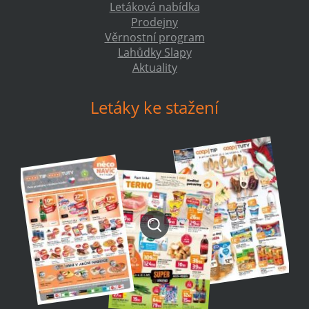
Letáková nabídka
Prodejny
Věrnostní program
Lahůdky Slapy
Aktuality
Letáky ke stažení