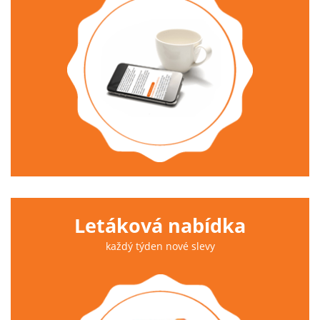
Letáková nabídka
každý týden nové slevy