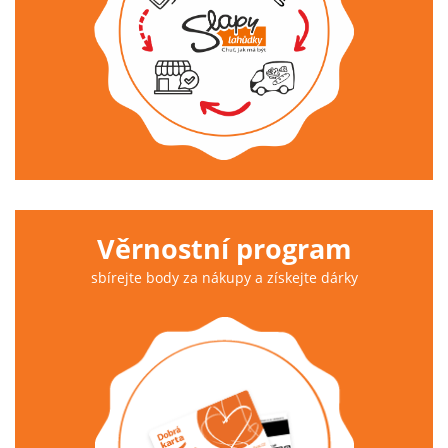
Věrnostní program
sbírejte body za nákupy a získejte dárky