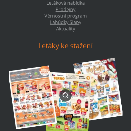
Letáková nabídka
Prodejny
Věrnostní program
Lahůdky Slapy
Aktuality
Letáky ke stažení