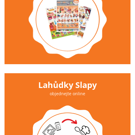
Lahůdky Slapy
objednejte online