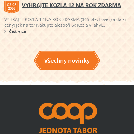
VYHRAJTE KOZLA 12 NA ROK ZDARMA
03.08
2026
VYHRAJTE KOZLA 12 NA ROK ZDARMA (365 plechovek) a další
ceny! Jak na to? Nakupte alespoň 6x Kozla v lahvi,...
Číst více
Všechny novinky