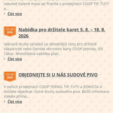
vakuově balené maso od Prantla v prodejnách COOP TIP, TUTY
a...
Číst více
Nabídka pro držitele karet 5. 8. – 18. 8.
05.08
2026
2026
Vybrané druhy výrobků za výhodnější ceny pro držitele
zákaznické nebo členské věrnostní karty COOP Jednoty, OD
Tábor. Mimořádná nabídka platí...
Číst více
OBJEDNEJTE SI U NÁS SUDOVÉ PIVO
04.08
2026
V našich prodejnách COOP TERNO, TIP, TUTY a JEDNOTA si
můžete objednat různé druhy sudového piva. Bližší informace
získáte přímo...
Číst více