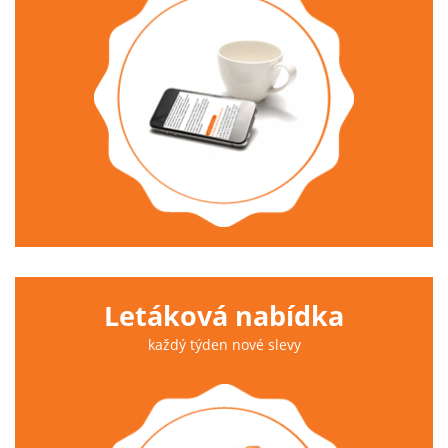
Letáková nabídka
každý týden nové slevy