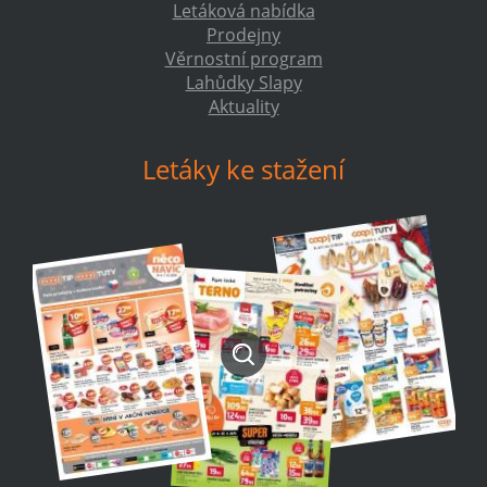
Letáková nabídka
Prodejny
Věrnostní program
Lahůdky Slapy
Aktuality
Letáky ke stažení