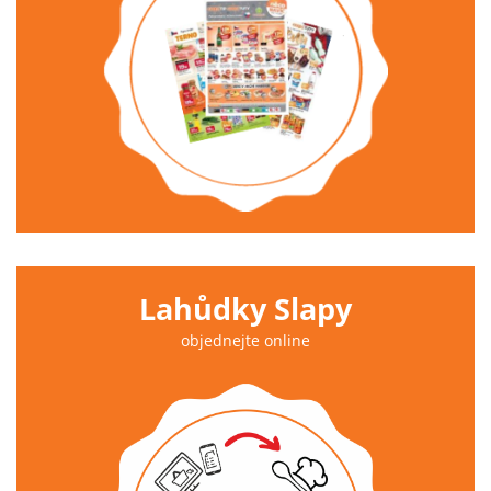
Lahůdky Slapy
objednejte online