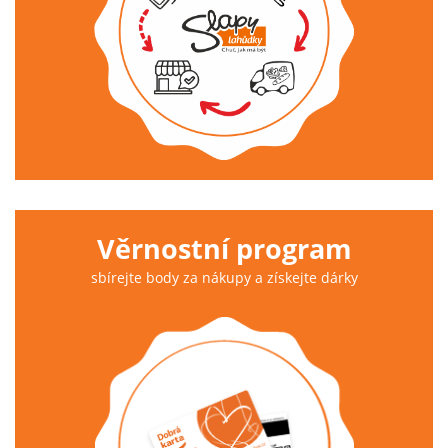
Věrnostní program
sbírejte body za nákupy a získejte dárky