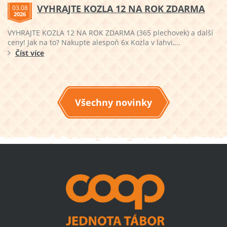
VYHRAJTE KOZLA 12 NA ROK ZDARMA
03.08
2026
VYHRAJTE KOZLA 12 NA ROK ZDARMA (365 plechovek) a další
ceny! Jak na to? Nakupte alespoň 6x Kozla v lahvi,...
Číst více
Všechny novinky