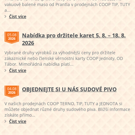
vakuově balené maso od Prantla v prodejnách COOP TIP, TUTY
a...
Číst více
Nabídka pro držitele karet 5. 8. – 18. 8.
05.08
2026
2026
Vybrané druhy výrobků za výhodnější ceny pro držitele
zákaznické nebo členské věrnostní karty COOP Jednoty, OD
Tábor. Mimořádná nabídka platí...
Číst více
OBJEDNEJTE SI U NÁS SUDOVÉ PIVO
04.08
2026
V našich prodejnách COOP TERNO, TIP, TUTY a JEDNOTA si
můžete objednat různé druhy sudového piva. Bližší informace
získáte přímo...
Číst více