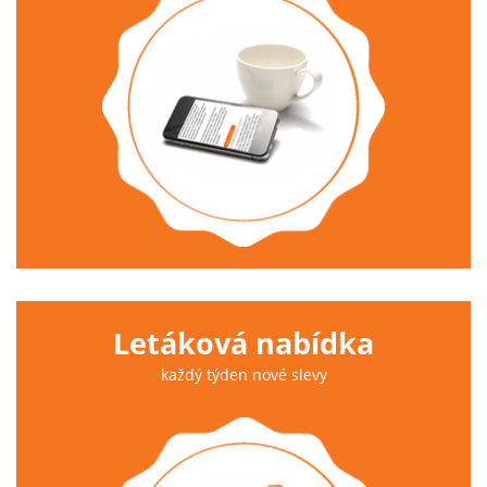
Letáková nabídka
každý týden nové slevy