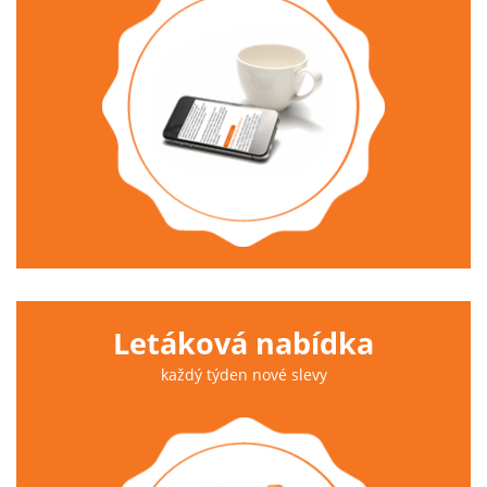
Letáková nabídka
každý týden nové slevy