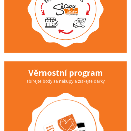
Věrnostní program
sbírejte body za nákupy a získejte dárky