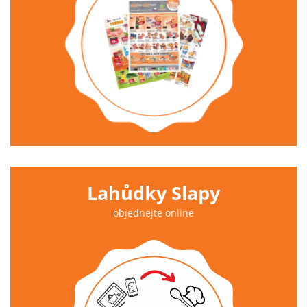
Lahůdky Slapy
objednejte online