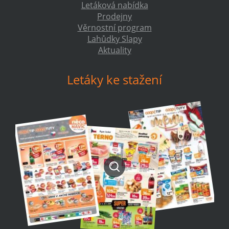
Letáková nabídka
Prodejny
Věrnostní program
Lahůdky Slapy
Aktuality
Letáky ke stažení