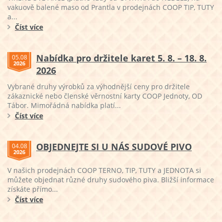
vakuově balené maso od Prantla v prodejnách COOP TIP, TUTY
a...
Číst více
Nabídka pro držitele karet 5. 8. – 18. 8.
05.08
2026
2026
Vybrané druhy výrobků za výhodnější ceny pro držitele
zákaznické nebo členské věrnostní karty COOP Jednoty, OD
Tábor. Mimořádná nabídka platí...
Číst více
OBJEDNEJTE SI U NÁS SUDOVÉ PIVO
04.08
2026
V našich prodejnách COOP TERNO, TIP, TUTY a JEDNOTA si
můžete objednat různé druhy sudového piva. Bližší informace
získáte přímo...
Číst více