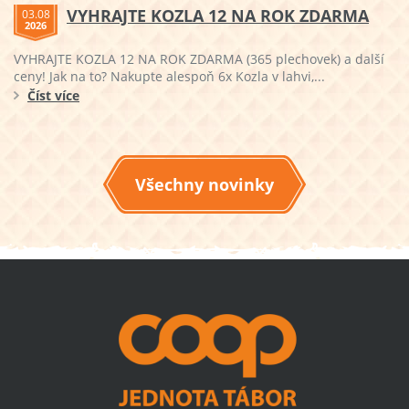
VYHRAJTE KOZLA 12 NA ROK ZDARMA
03.08
2026
VYHRAJTE KOZLA 12 NA ROK ZDARMA (365 plechovek) a další
ceny! Jak na to? Nakupte alespoň 6x Kozla v lahvi,...
Číst více
Všechny novinky