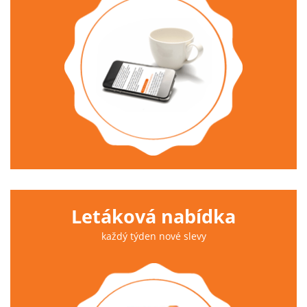
Letáková nabídka
každý týden nové slevy