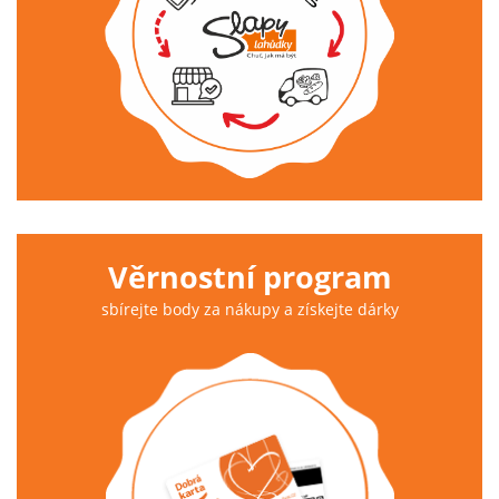
Věrnostní program
sbírejte body za nákupy a získejte dárky