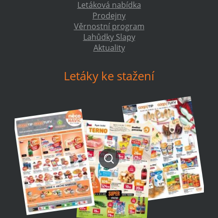
Letáková nabídka
Prodejny
Věrnostní program
Lahůdky Slapy
Aktuality
Letáky ke stažení