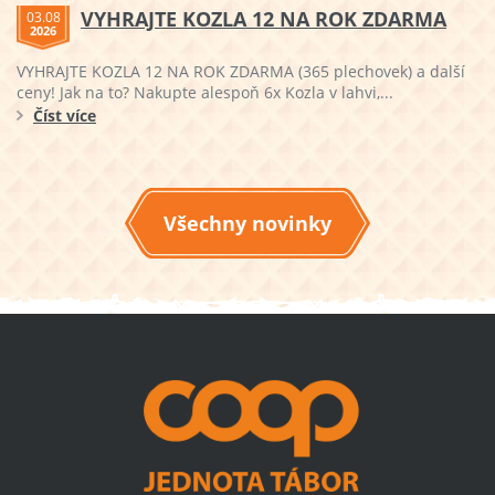
VYHRAJTE KOZLA 12 NA ROK ZDARMA
03.08
2026
VYHRAJTE KOZLA 12 NA ROK ZDARMA (365 plechovek) a další
ceny! Jak na to? Nakupte alespoň 6x Kozla v lahvi,...
Číst více
Všechny novinky