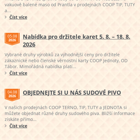
vakuově balené maso od Prantla v prodejnách COOP TIP, TUTY
a...
Číst více
Nabídka pro držitele karet 5. 8. – 18. 8.
05.08
2026
2026
Vybrané druhy výrobků za výhodnější ceny pro držitele
zákaznické nebo členské věrnostní karty COOP Jednoty, OD
Tábor. Mimořádná nabídka platí...
Číst více
OBJEDNEJTE SI U NÁS SUDOVÉ PIVO
04.08
2026
V našich prodejnách COOP TERNO, TIP, TUTY a JEDNOTA si
můžete objednat různé druhy sudového piva. Bližší informace
získáte přímo...
Číst více