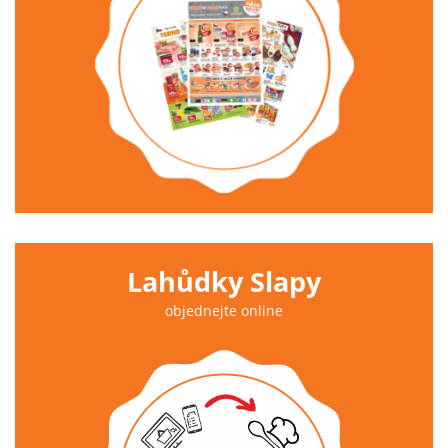
Lahůdky Slapy
objednejte online