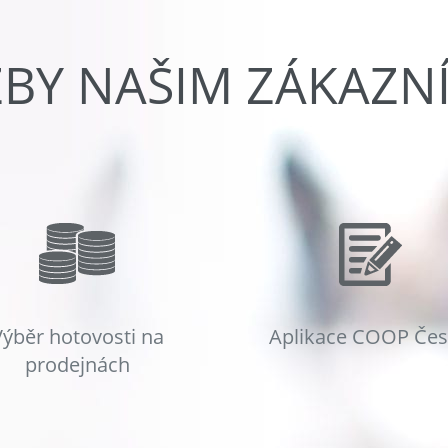
ŽBY NAŠIM ZÁKAZN
Výběr hotovosti na
Aplikace COOP Če
prodejnách