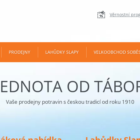
Věrnostní pro
PRODEJNY
LAHŮDKY SLAPY
VELKOOBCHOD SOBĚ
JEDNOTA OD TÁBO
Vaše prodejny potravin s českou tradicí od roku 1910
táková nabídka
Lahůdky Sla