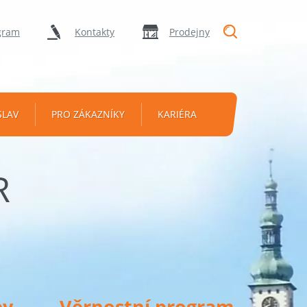
"Vyhledávání
gram
Kontakty
Prodejny
SLAV
PRO ZÁKAZNÍKY
KARIÉRA
R
py
Věrnostní program