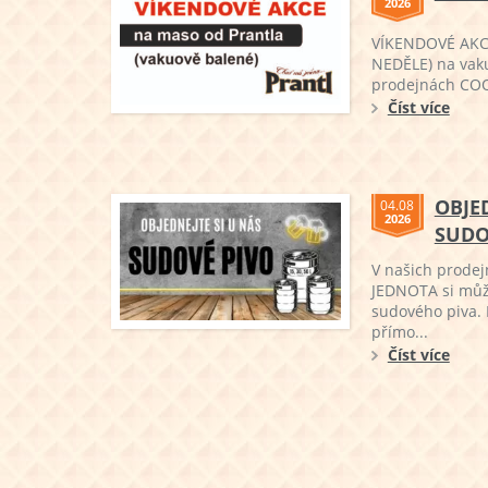
2026
VÍKENDOVÉ AKCE
NEDĚLE) na vak
prodejnách COOP
Číst více
OBJE
04.08
2026
SUDO
V našich prode
JEDNOTA si můž
sudového piva. 
přímo...
Číst více