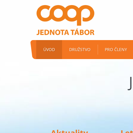
ÚVOD
DRUŽSTVO
PRO ČLENY
Aktuality
Le