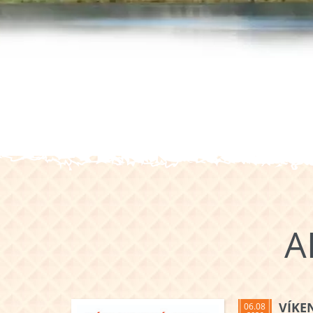
A
VÍKE
06.08