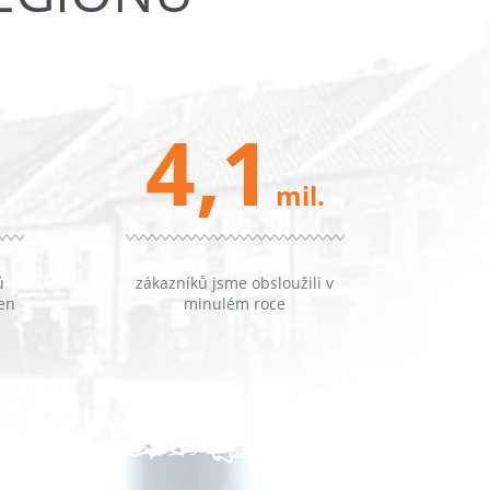
4,1
mil.
ů
zákazníků jsme obsloužili v
en
minulém roce