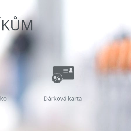
ÍKŮM
sko
Dárková karta