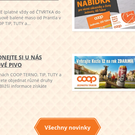
 (platné vždy od ČTVRTKA do
uově balené maso od Prantla v
 TIP, TUTY a...
DNEJTE SI U NÁS
VÉ PIVO
jnách COOP TERNO, TIP, TUTY a
ete objednat různé druhy
Bližší informace získáte
Všechny novinky