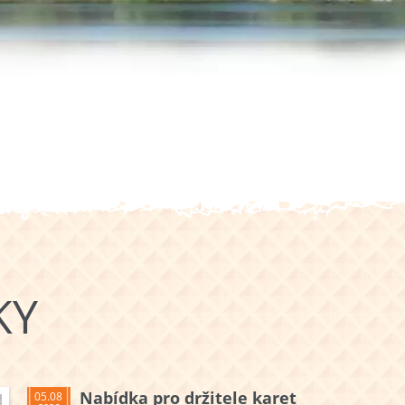
KY
Nabídka pro držitele karet
05.08