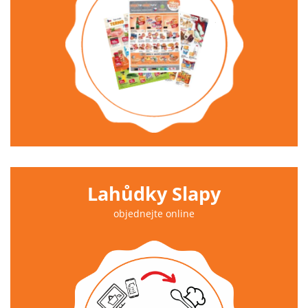
Lahůdky Slapy
objednejte online