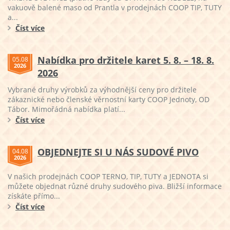
vakuově balené maso od Prantla v prodejnách COOP TIP, TUTY
a...
Číst více
Nabídka pro držitele karet 5. 8. – 18. 8.
05.08
2026
2026
Vybrané druhy výrobků za výhodnější ceny pro držitele
zákaznické nebo členské věrnostní karty COOP Jednoty, OD
Tábor. Mimořádná nabídka platí...
Číst více
OBJEDNEJTE SI U NÁS SUDOVÉ PIVO
04.08
2026
V našich prodejnách COOP TERNO, TIP, TUTY a JEDNOTA si
můžete objednat různé druhy sudového piva. Bližší informace
získáte přímo...
Číst více