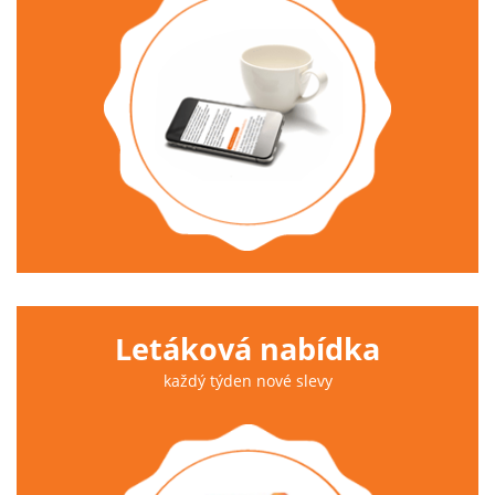
Letáková nabídka
každý týden nové slevy