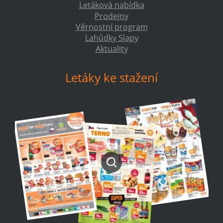
Letáková nabídka
Prodejny
Věrnostní program
Lahůdky Slapy
Aktuality
Letáky ke stažení