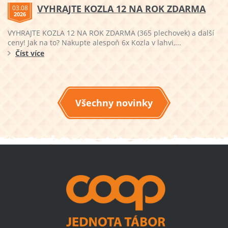
VYHRAJTE KOZLA 12 NA ROK ZDARMA
03.08
2026
VYHRAJTE KOZLA 12 NA ROK ZDARMA (365 plechovek) a další
ceny! Jak na to? Nakupte alespoň 6x Kozla v lahvi,...
Číst více
Všechny novinky