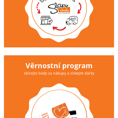
Věrnostní program
sbírejte body za nákupy a získejte dárky