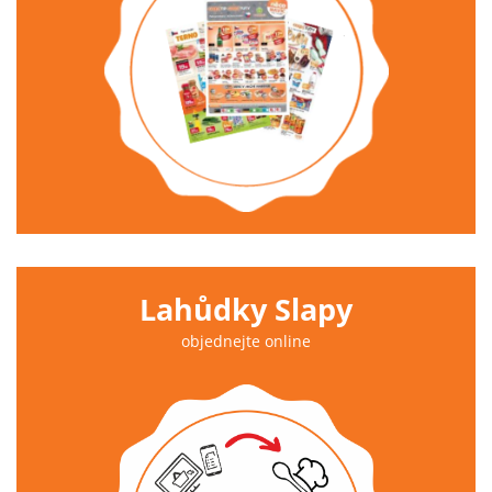
Lahůdky Slapy
objednejte online