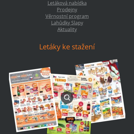
Letáková nabídka
Prodejny
Věrnostní program
Lahůdky Slapy
Aktuality
Letáky ke stažení