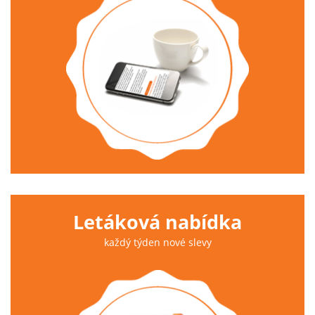
Letáková nabídka
každý týden nové slevy