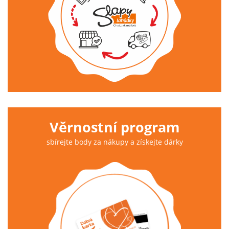
Věrnostní program
sbírejte body za nákupy a získejte dárky