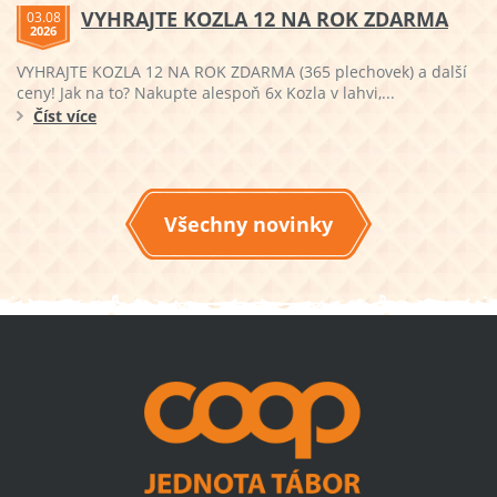
VYHRAJTE KOZLA 12 NA ROK ZDARMA
03.08
2026
VYHRAJTE KOZLA 12 NA ROK ZDARMA (365 plechovek) a další
ceny! Jak na to? Nakupte alespoň 6x Kozla v lahvi,...
Číst více
Všechny novinky