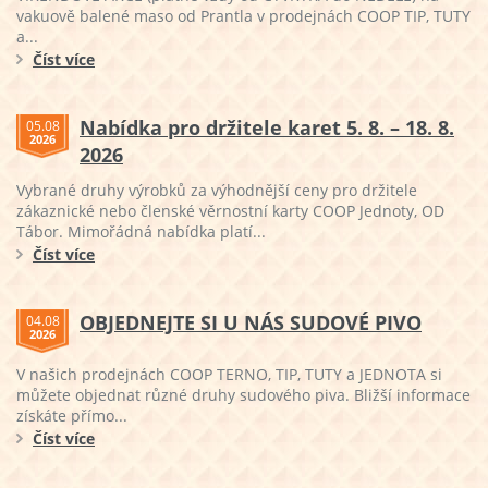
vakuově balené maso od Prantla v prodejnách COOP TIP, TUTY
a...
Číst více
Nabídka pro držitele karet 5. 8. – 18. 8.
05.08
2026
2026
Vybrané druhy výrobků za výhodnější ceny pro držitele
zákaznické nebo členské věrnostní karty COOP Jednoty, OD
Tábor. Mimořádná nabídka platí...
Číst více
OBJEDNEJTE SI U NÁS SUDOVÉ PIVO
04.08
2026
V našich prodejnách COOP TERNO, TIP, TUTY a JEDNOTA si
můžete objednat různé druhy sudového piva. Bližší informace
získáte přímo...
Číst více