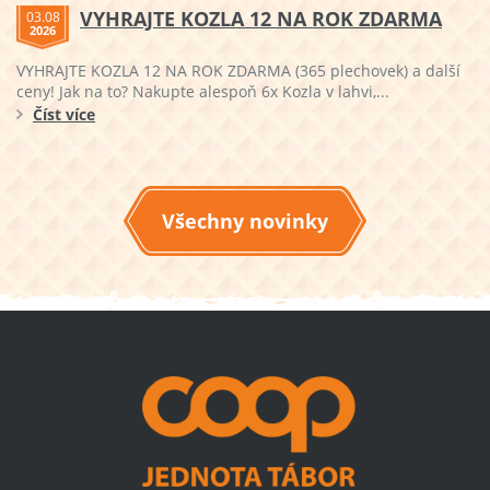
VYHRAJTE KOZLA 12 NA ROK ZDARMA
03.08
2026
VYHRAJTE KOZLA 12 NA ROK ZDARMA (365 plechovek) a další
ceny! Jak na to? Nakupte alespoň 6x Kozla v lahvi,...
Číst více
Všechny novinky