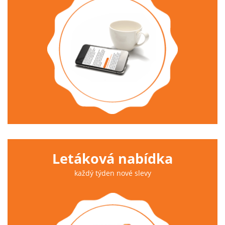
Letáková nabídka
každý týden nové slevy