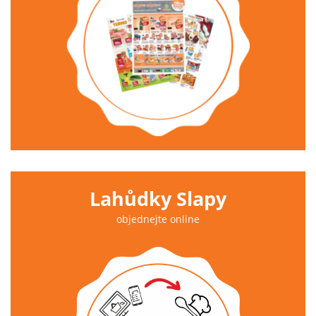
Lahůdky Slapy
objednejte online