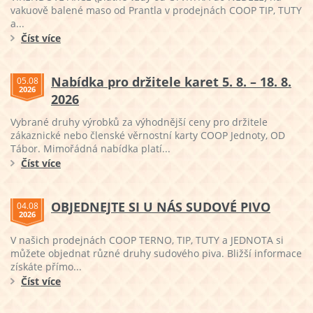
vakuově balené maso od Prantla v prodejnách COOP TIP, TUTY
a...
Číst více
Nabídka pro držitele karet 5. 8. – 18. 8.
05.08
2026
2026
Vybrané druhy výrobků za výhodnější ceny pro držitele
zákaznické nebo členské věrnostní karty COOP Jednoty, OD
Tábor. Mimořádná nabídka platí...
Číst více
OBJEDNEJTE SI U NÁS SUDOVÉ PIVO
04.08
2026
V našich prodejnách COOP TERNO, TIP, TUTY a JEDNOTA si
můžete objednat různé druhy sudového piva. Bližší informace
získáte přímo...
Číst více