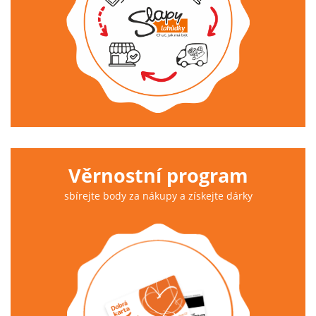
Věrnostní program
sbírejte body za nákupy a získejte dárky