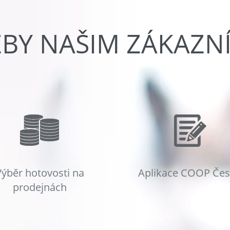
ŽBY NAŠIM ZÁKAZN
Výběr hotovosti na
Aplikace COOP Če
prodejnách