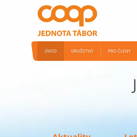
ÚVOD
DRUŽSTVO
PRO ČLENY
Aktuality
Le