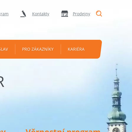
"Vyhledávání
gram
Kontakty
Prodejny
SLAV
PRO ZÁKAZNÍKY
KARIÉRA
R
py
Věrnostní program