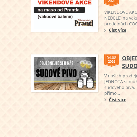
2026
VÍKENDOVÉ AKCE
NEDĚLE) na vak
prodejnách COOP
Číst více
OBJE
04.08
2026
SUDO
V našich prode
JEDNOTA si můž
sudového piva. 
přímo...
Číst více