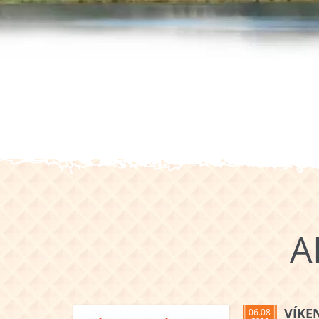
A
VÍKE
06.08