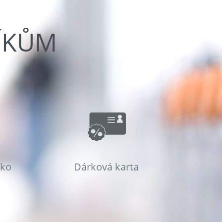
ÍKŮM
sko
Dárková karta