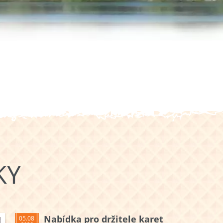
KY
Nabídka pro držitele karet
05.08