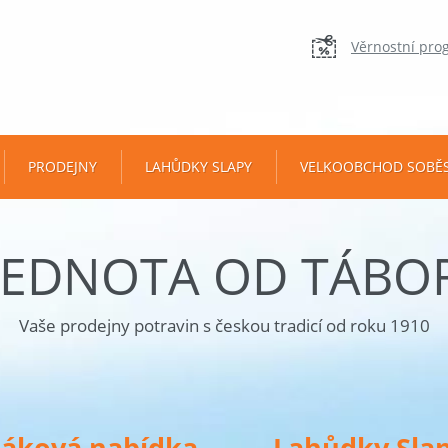
Věrnostní pro
PRODEJNY
LAHŮDKY SLAPY
VELKOOBCHOD SOBĚ
JEDNOTA OD TÁBO
Vaše prodejny potravin s českou tradicí od roku 1910
táková nabídka
Lahůdky Sla