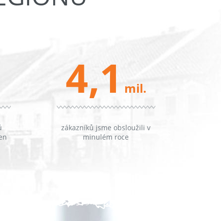
4,1
mil.
ů
zákazníků jsme obsloužili v
en
minulém roce