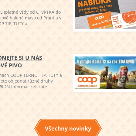
 (platné vždy od ČTVRTKA do
uově balené maso od Prantla v
 TIP, TUTY a...
DNEJTE SI U NÁS
VÉ PIVO
jnách COOP TERNO, TIP, TUTY a
ete objednat různé druhy
Bližší informace získáte
Všechny novinky