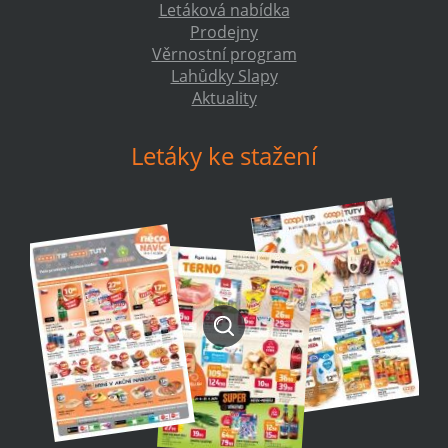
Letáková nabídka
Prodejny
Věrnostní program
Lahůdky Slapy
Aktuality
Letáky ke stažení