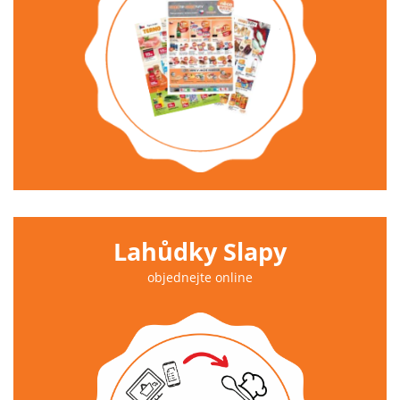
Lahůdky Slapy
objednejte online