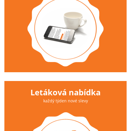
Letáková nabídka
každý týden nové slevy