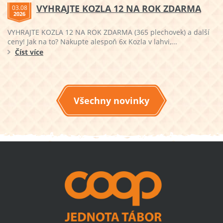
VYHRAJTE KOZLA 12 NA ROK ZDARMA
03.08
2026
VYHRAJTE KOZLA 12 NA ROK ZDARMA (365 plechovek) a další
ceny! Jak na to? Nakupte alespoň 6x Kozla v lahvi,...
Číst více
Všechny novinky