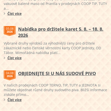
vakuově balené maso od Prantla v prodejnách COOP TIP, TUTY
a...
Číst více
Nabídka pro držitele karet 5. 8. – 18. 8.
05.08
2026
2026
Vybrané druhy výrobků za výhodnější ceny pro držitele
zákaznické nebo členské věrnostní karty COOP Jednoty, OD
Tábor. Mimořádná nabídka platí...
Číst více
OBJEDNEJTE SI U NÁS SUDOVÉ PIVO
04.08
2026
V našich prodejnách COOP TERNO, TIP, TUTY a JEDNOTA si
můžete objednat různé druhy sudového piva. Bližší informace
získáte přímo...
Číst více