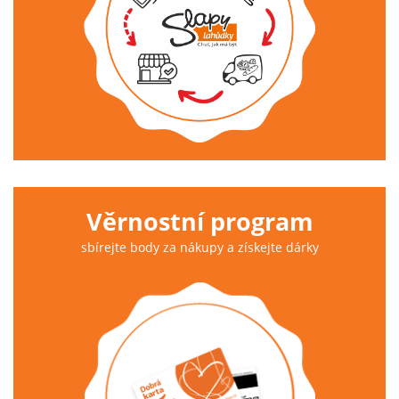
Věrnostní program
sbírejte body za nákupy a získejte dárky