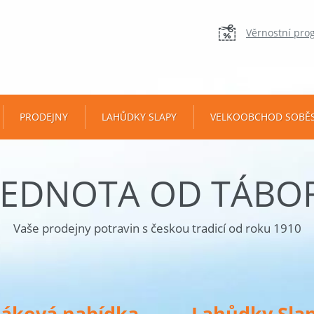
Věrnostní pro
PRODEJNY
LAHŮDKY SLAPY
VELKOOBCHOD SOBĚ
JEDNOTA OD TÁBO
Vaše prodejny potravin s českou tradicí od roku 1910
táková nabídka
Lahůdky Sla