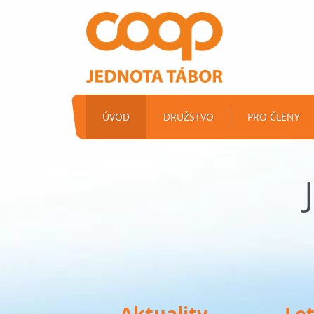
ÚVOD
DRUŽSTVO
PRO ČLENY
Aktuality
Le