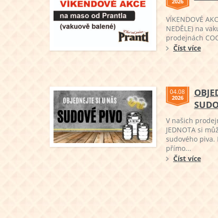
2026
VÍKENDOVÉ AKCE
NEDĚLE) na vak
prodejnách COOP
Číst více
OBJE
04.08
2026
SUDO
V našich prode
JEDNOTA si můž
sudového piva. 
přímo...
Číst více