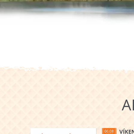
A
VÍKE
06.08