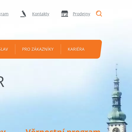
"Vyhledávání
gram
Kontakty
Prodejny
SLAV
PRO ZÁKAZNÍKY
KARIÉRA
R
py
Věrnostní program