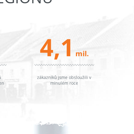
4,1
mil.
ů
zákazníků jsme obsloužili v
en
minulém roce