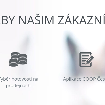
ŽBY NAŠIM ZÁKAZN
Výběr hotovosti na
Aplikace COOP Če
prodejnách