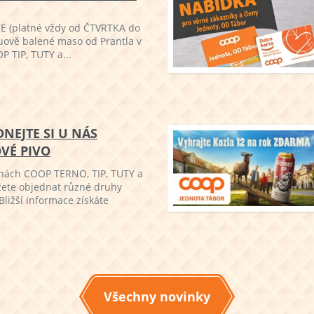
 (platné vždy od ČTVRTKA do
uově balené maso od Prantla v
 TIP, TUTY a...
DNEJTE SI U NÁS
VÉ PIVO
jnách COOP TERNO, TIP, TUTY a
ete objednat různé druhy
Bližší informace získáte
Všechny novinky