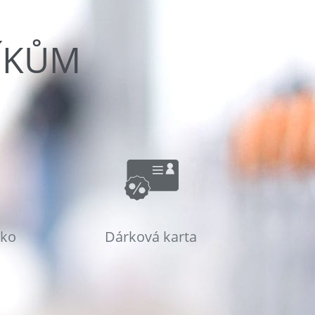
ÍKŮM
sko
Dárková karta