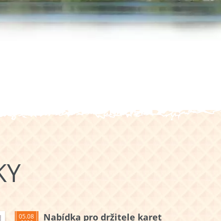
KY
Nabídka pro držitele karet
05.08