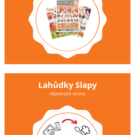
Lahůdky Slapy
objednejte online