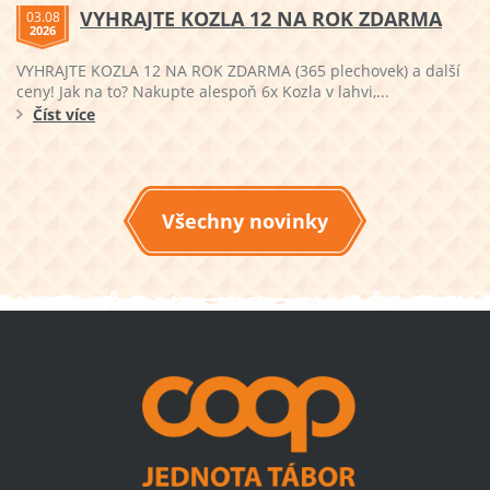
VYHRAJTE KOZLA 12 NA ROK ZDARMA
03.08
2026
VYHRAJTE KOZLA 12 NA ROK ZDARMA (365 plechovek) a další
ceny! Jak na to? Nakupte alespoň 6x Kozla v lahvi,...
Číst více
Všechny novinky