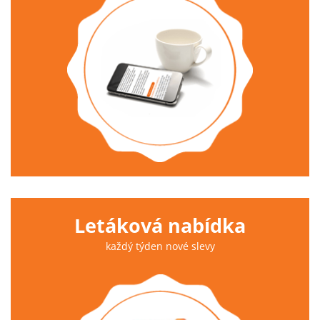
Letáková nabídka
každý týden nové slevy