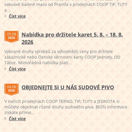
vakuově balené maso od Prantla v prodejnách COOP TIP, TUTY
a...
Číst více
Nabídka pro držitele karet 5. 8. – 18. 8.
05.08
2026
2026
Vybrané druhy výrobků za výhodnější ceny pro držitele
zákaznické nebo členské věrnostní karty COOP Jednoty, OD
Tábor. Mimořádná nabídka platí...
Číst více
OBJEDNEJTE SI U NÁS SUDOVÉ PIVO
04.08
2026
V našich prodejnách COOP TERNO, TIP, TUTY a JEDNOTA si
můžete objednat různé druhy sudového piva. Bližší informace
získáte přímo...
Číst více