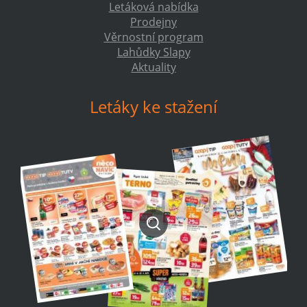
Letáková nabídka
Prodejny
Věrnostní program
Lahůdky Slapy
Aktuality
Letáky ke stažení