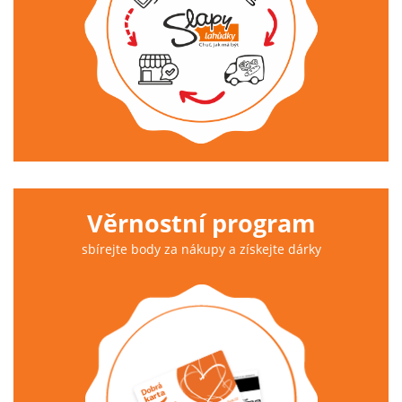
Věrnostní program
sbírejte body za nákupy a získejte dárky