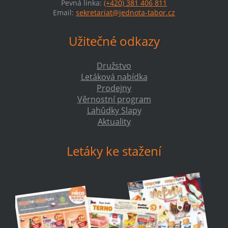
Pevná linka:
(+420) 381 406 811
Email:
sekretariat@jednota-tabor.cz
Užitečné odkazy
Družstvo
Letáková nabídka
Prodejny
Věrnostní program
Lahůdky Slapy
Aktuality
Letáky ke stažení