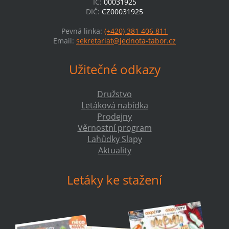
IČ:
00031925
DIČ:
CZ00031925
Pevná linka:
(+420) 381 406 811
Email:
sekretariat@jednota-tabor.cz
Užitečné odkazy
Družstvo
Letáková nabídka
Prodejny
Věrnostní program
Lahůdky Slapy
Aktuality
Letáky ke stažení