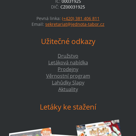
IČ:
00031925
DIČ:
CZ00031925
Pevná linka:
(+420) 381 406 811
Email:
sekretariat@jednota-tabor.cz
Užitečné odkazy
Družstvo
Letáková nabídka
Prodejny
Věrnostní program
Lahůdky Slapy
Aktuality
Letáky ke stažení