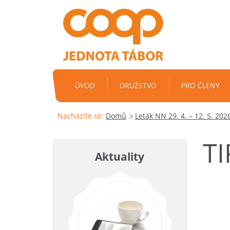
ÚVOD
DRUŽSTVO
PRO ČLENY
Nacházíte se:
Domů
Leták NN 29. 4. – 12. 5. 202
T
Aktuality