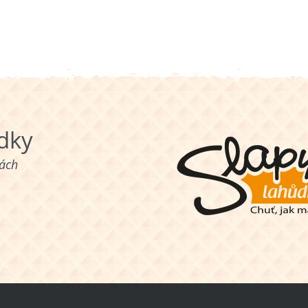
ůdky
nách