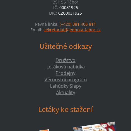
391 56 Tábor
IČ:
00031925
DIČ:
CZ00031925
Pevná linka:
(+420) 381 406 811
Email:
sekretariat@jednota-tabor.cz
Užitečné odkazy
Družstvo
Letáková nabídka
Prodejny
Věrnostní program
Lahůdky Slapy
Aktuality
Letáky ke stažení