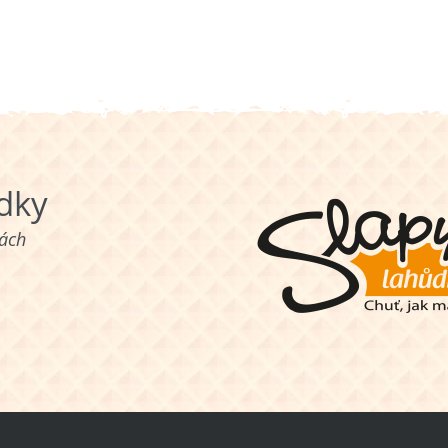
ůdky
nách