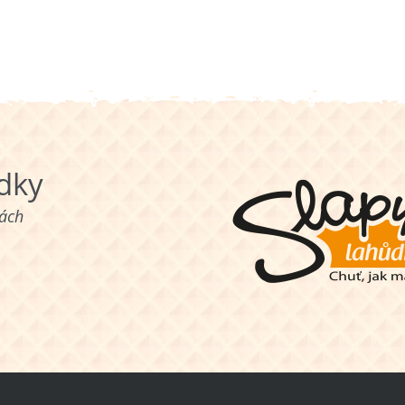
ůdky
nách