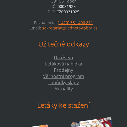
391 56 Tábor
IČ:
00031925
DIČ:
CZ00031925
Pevná linka:
(+420) 381 406 811
Email:
sekretariat@jednota-tabor.cz
Užitečné odkazy
Družstvo
Letáková nabídka
Prodejny
Věrnostní program
Lahůdky Slapy
Aktuality
Letáky ke stažení