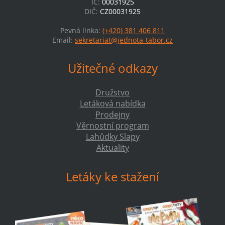
IČ:
00031925
DIČ:
CZ00031925
Pevná linka:
(+420) 381 406 811
Email:
sekretariat@jednota-tabor.cz
Užitečné odkazy
Družstvo
Letáková nabídka
Prodejny
Věrnostní program
Lahůdky Slapy
Aktuality
Letáky ke stažení