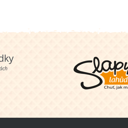
ůdky
nách