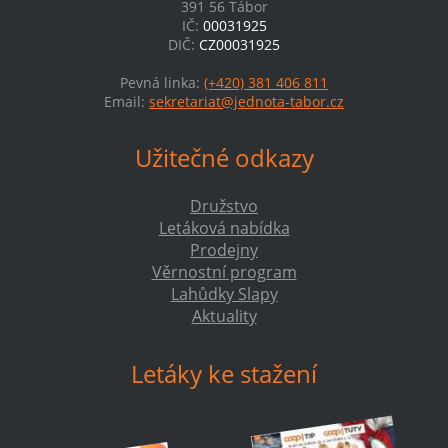
391 56 Tábor
IČ:
00031925
DIČ:
CZ00031925
Pevná linka:
(+420) 381 406 811
Email:
sekretariat@jednota-tabor.cz
Užitečné odkazy
Družstvo
Letáková nabídka
Prodejny
Věrnostní program
Lahůdky Slapy
Aktuality
Letáky ke stažení